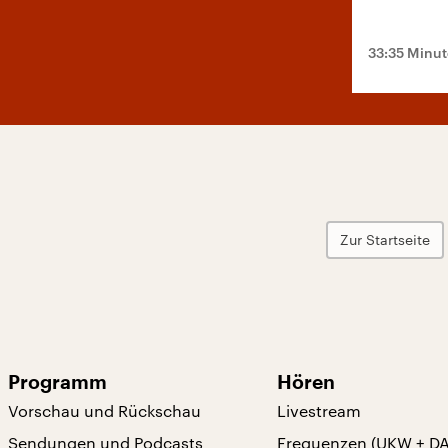
33:35 Minu
Zur Startseite
Programm
Hören
Vorschau und Rückschau
Livestream
Sendungen und Podcasts
Frequenzen (UKW + D