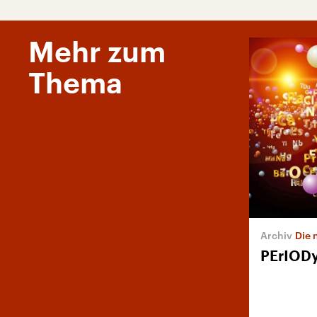
Mehr zum
Thema
Die 
PErIOD