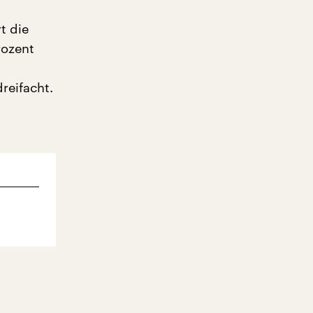
t die
rozent
reifacht.