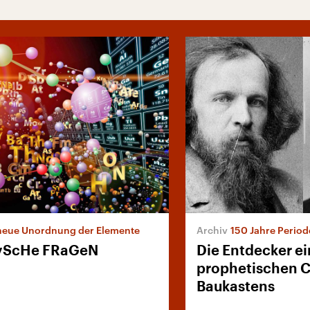
neue Unordnung der Elemente
150 Jahre Perio
yScHe FRaGeN
Die Entdecker e
prophetischen 
Baukastens