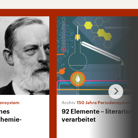
densystem
150 Jahre Periodensystem
ines
92 Elemente – literarisch
Chemie-
verarbeitet