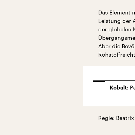
Das Element m
Leistung der 
der globalen 
Übergangsmeta
Aber die Bevö
Rohstoffreich
: P
Kobalt
Regie: Beatri