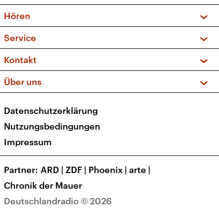
Vorschau und Rückschau
Hören
Sendungen und Podcasts
Livestream
Service
Musikliste
Frequenzen (UKW + DAB+)
FAQ
Kontakt
Kakadu – Das Kinderprogramm
Apps
Archiv
Hörerservice
Über uns
Newsletter
Social Media
Deutschlandradio
RSS
Datenschutzerklärung
Presse
Veranstaltungen
Nutzungsbedingungen
Karriere
Impressum
Transparenz
Korrekturen und Richtigstellungen
Partner
ARD
|
ZDF
|
Phoenix
|
arte
|
Barrierefreiheit
Chronik der Mauer
Deutschlandradio © 2026