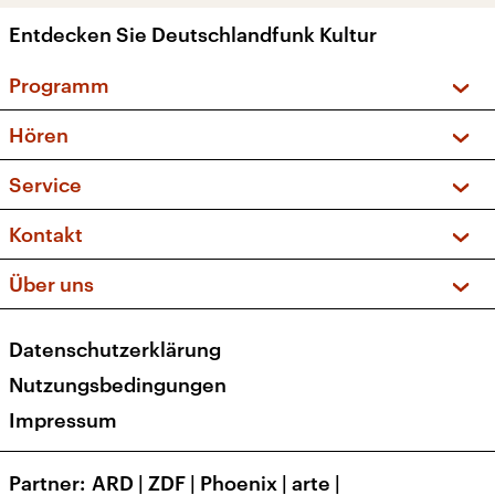
Entdecken Sie Deutschlandfunk Kultur
Programm
Vorschau und Rückschau
Hören
Sendungen und Podcasts
Livestream
Service
Musikliste
Frequenzen (UKW + DAB+)
FAQ
Kontakt
Kakadu – Das Kinderprogramm
Apps
Archiv
Hörerservice
Über uns
Newsletter
Social Media
Deutschlandradio
RSS
Datenschutzerklärung
Presse
Veranstaltungen
Nutzungsbedingungen
Karriere
Impressum
Transparenz
Korrekturen und Richtigstellungen
Partner
ARD
|
ZDF
|
Phoenix
|
arte
|