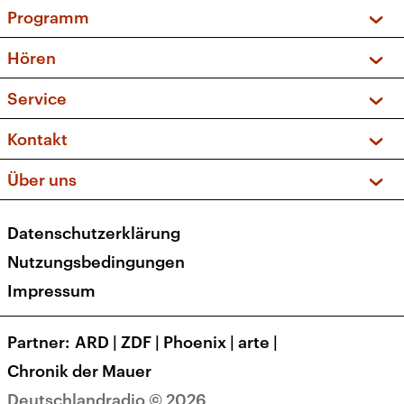
Programm
Vorschau und Rückschau
Hören
Sendungen und Podcasts
Livestream
Service
Musikliste
Frequenzen (UKW + DAB+)
FAQ
Kontakt
Kakadu – Das Kinderprogramm
Apps
Archiv
Hörerservice
Über uns
Newsletter
Social Media
Deutschlandradio
RSS
Datenschutzerklärung
Presse
Veranstaltungen
Nutzungsbedingungen
Karriere
Impressum
Transparenz
Korrekturen und Richtigstellungen
Partner
ARD
|
ZDF
|
Phoenix
|
arte
|
Barrierefreiheit
Chronik der Mauer
Deutschlandradio © 2026