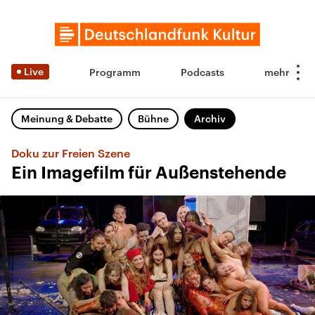
Live
Programm
Podcasts
Meinung & Debatte
Bühne
Archiv
Doku zur Freien Szene
Ein Imagefilm für Außenstehende