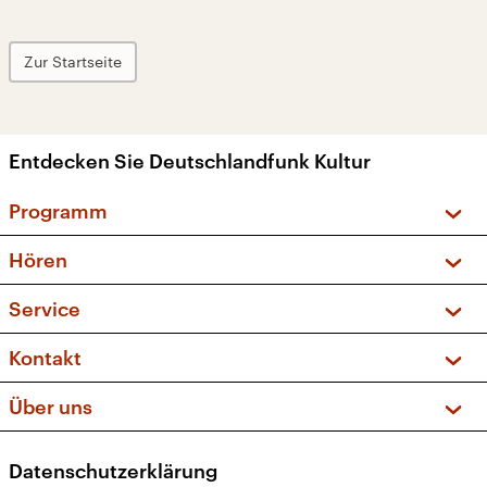
Zur Startseite
Entdecken Sie Deutschlandfunk Kultur
Programm
Vorschau und Rückschau
Hören
Sendungen und Podcasts
Livestream
Service
Musikliste
Frequenzen (UKW + DAB+)
FAQ
Kontakt
Kakadu – Das Kinderprogramm
Apps
Archiv
Hörerservice
Über uns
Newsletter
Social Media
Deutschlandradio
RSS
Datenschutzerklärung
Presse