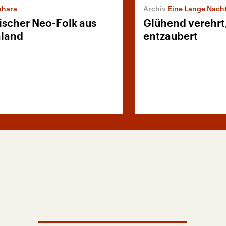
ahara
Eine Lange Nacht übe
ischer Neo-Folk aus
Glühend verehrt
hland
entzaubert