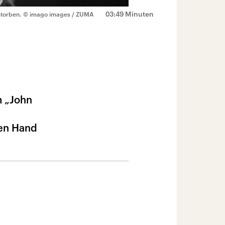
03:49 Minuten
storben.
© imago images / ZUMA
 „John
ken Hand