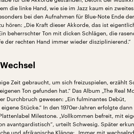
lem die linke Hand, wie sie im Jazz kaum ein zweites
Besonders bei den Aufnahmen für Blue-Note Ende der
zu hören: „Die Kraft dieser Akkorde, das ist eigentli
 Ein beherrschter Ton mit dicken Schlägen, die rasen
fe der rechten Hand immer wieder disziplinierend.“
 Wechsel
ige Zeit gebraucht, um sich freizuspielen, erzählt 
n eigenen Ton gefunden hat.“ Das Album „The Real M
der Durchbruch gewesen: „Ein fulminantes Debüt,
 eigene Stücke.“ In den 1970er-Jahren erfolgte dann
lattenlabel Milestone. „Vollkommen befreit, mit eig
on avantgardistisch“, urteilt Schwesig. Später erku
liche und afrikanische Klänge: „Immer mit wechseln