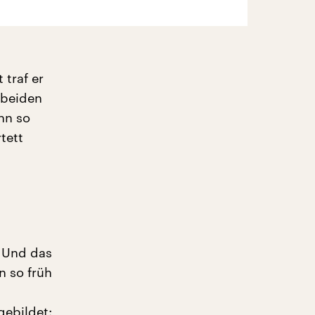
 traf er
 beiden
nn so
tett
. Und das
n so früh
gebildet: