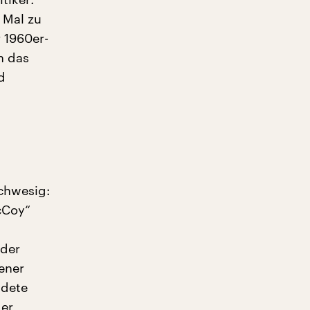
 Mal zu
 1960er-
ch das
d
Schwesig:
cCoy“
 der
ener
ndete
der