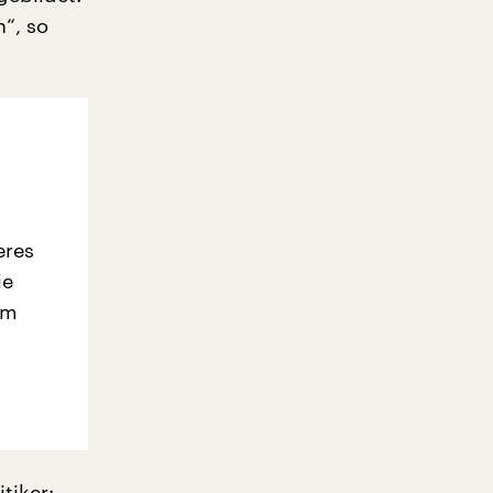
“, so
eres
ie
em
tiker: