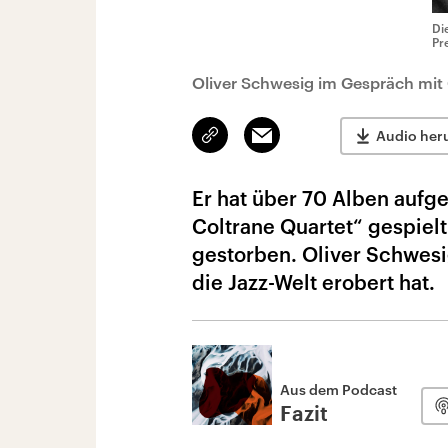
Di
Pr
Oliver Schwesig im Gespräch mit
Link
Email
Audio her
kopieren/teilen
Er hat über 70 Alben au
Coltrane Quartet“ gespielt
gestorben. Oliver Schwesig
die Jazz-Welt erobert hat.
Aus dem Podcast
Fazit