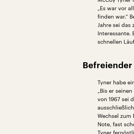
„Es war vor al
finden war.“ 
Jahre sei das 
Interessante.
schnellen Läu
Befreiender
Tyner habe ein
„Bis er seine
von 1967 sei 
ausschließlich
Wechsel zum P
Note, fast sch
Tyner fernöst