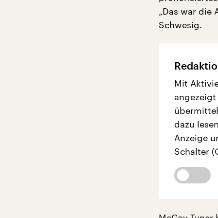
„Das war die 
Schwesig.
Redaktio
Mit Aktivi
angezeigt
übermittel
dazu lesen
Anzeige u
Schalter (
McCoy Tyner h