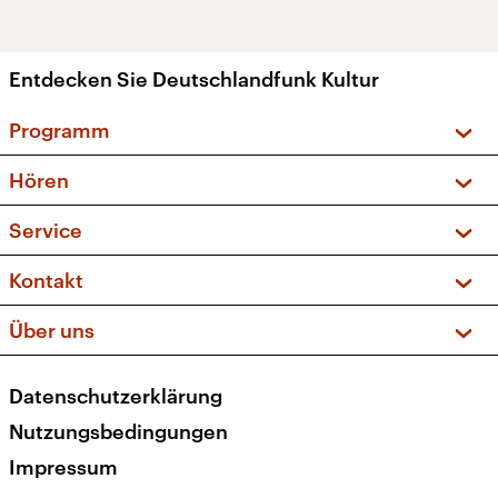
Entdecken Sie Deutschlandfunk Kultur
Programm
Vorschau und Rückschau
Hören
Sendungen und Podcasts
Livestream
Service
Musikliste
Frequenzen (UKW + DAB+)
FAQ
Kontakt
Kakadu – Das Kinderprogramm
Apps
Archiv
Hörerservice
Über uns
Newsletter
Social Media
Deutschlandradio
RSS
Datenschutzerklärung
Presse
Veranstaltungen
Nutzungsbedingungen
Karriere
Impressum
Transparenz