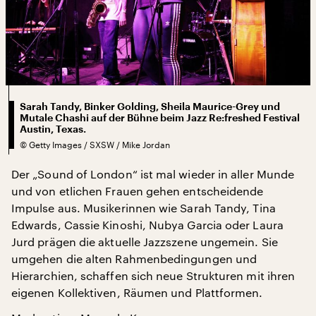
Sarah Tandy, Binker Golding, Sheila Maurice-Grey und
Mutale Chashi auf der Bühne beim Jazz Re:freshed Festival
Austin, Texas.
©
Getty Images / SXSW / Mike Jordan
Der „Sound of London“ ist mal wieder in aller Munde
und von etlichen Frauen gehen entscheidende
Impulse aus. Musikerinnen wie Sarah Tandy, Tina
Edwards, Cassie Kinoshi, Nubya Garcia oder Laura
Jurd prägen die aktuelle Jazzszene ungemein. Sie
umgehen die alten Rahmenbedingungen und
Hierarchien, schaffen sich neue Strukturen mit ihren
eigenen Kollektiven, Räumen und Plattformen.