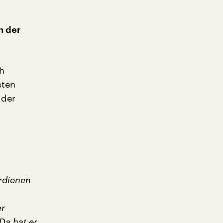
n der
ch
sten
 der
erdienen
er
 Da hat er