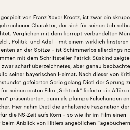
espielt von Franz Xaver Kroetz, ist zwar ein skrupel
gebrochener Charakter, der sich für seinen Job selb
htet. Verglichen mit dem korrupt-verbandelten Mü
ld-, Politik- und Adel – mit einem wirklich finsteren
denten an der Spitze – ist Schimmerlos allerdings n
mmen mit dem Schriftsteller Patrick Süskind zeigte 
in zwar scharf überzeichnetes, aber genau beobachte
ild seiner bayerischen Heimat. Nach dieser von Kriti
nstunde“ gefeierten Serie gelang Dietl der Sprung 
für seinen ersten Film „Schtonk“ lieferte die Affäre
rn“ präsentierten, dann als plumpe Fälschungen en
cher. Hier nahm Dietl die anhaltende Faszination der
 für die NS-Zeit aufs Korn – so wie ihr im Film einen
 beim Anblick von Hitlers angeblichen Tagebüchern 