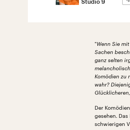
Studio 9
"
Wenn Sie mit
Sachen beschäf
ganz selten i
melancholisch
Komödien zu m
wahr? Diejeni
Glücklicheren,
Der Komödienf
gesehen. Das
schwierigen V