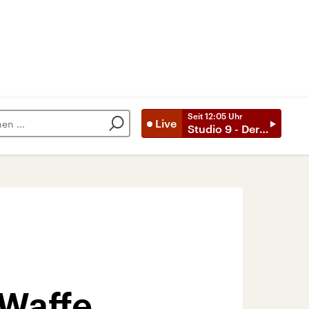
Seit
12:05
Uhr
Live
Studio 9 - Der Tag mit ..
 Waffe