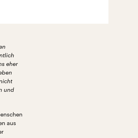
en
ntlich
ns eher
 eben
nicht
n und
 Menschen
en aus
er