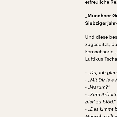
erfreuliche Rea
„Münchner Ge
Siebzigerjahr
Und diese bes
zugespitzt, da
Fernsehserie 
Luftikus Tscha
- „Du, ich glau
- „Mit Dir is a 
- „Warum?“
- „Zum Arbeite
bist‘ zu blöd.“
- „Des kimmt b
Mensch sollt i