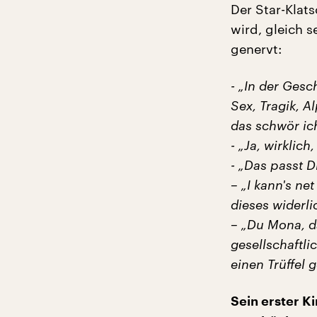
Der Star-Klats
wird, gleich s
genervt:
- „In der Gesch
Sex, Tragik, A
das schwör ich
- „Ja, wirklich,
- „Das passt D
– „I kann's ne
dieses widerl
– „Du Mona, da
gesellschaftli
einen Trüffel 
Sein erster K