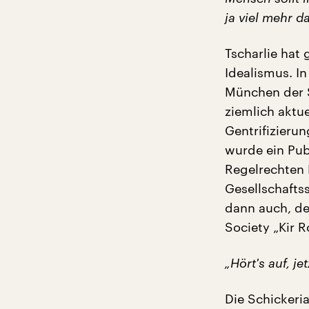
ja viel mehr d
Tscharlie hat
Idealismus. I
München der S
ziemlich aktu
Gentrifizierun
wurde ein Pub
Regelrechten K
Gesellschaftss
dann auch, de
Society „Kir R
„Hört's auf, j
Die Schickeri