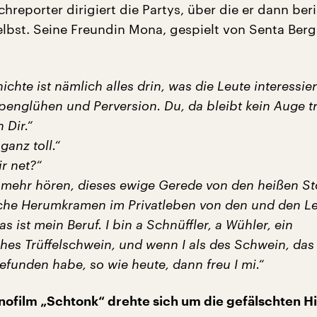
chreporter dirigiert die Partys, über die er dann ber
elbst. Seine Freundin Mona, gespielt von Senta Berge
ichte ist nämlich alles drin, was die Leute interessier
lpenglühen und Perversion. Du, da bleibt kein Auge t
 Dir.“
 ganz toll.“
ir net?“
t mehr hören, dieses ewige Gerede von den heißen St
iche Herumkramen im Privatleben von den und den Le
s ist mein Beruf. I bin a Schnüffler, a Wühler, ein
ches Trüffelschwein, und wenn I als des Schwein, das 
gefunden habe, so wie heute, dann freu I mi.“
inofilm „Schtonk“ drehte sich um die gefälschten Hi