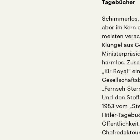
Tagebücher
Schimmerlos, g
aber im Kern 
meisten verac
Klüngel aus Ge
Ministerpräsi
harmlos. Zusa
„Kir Royal“ e
Gesellschaftsb
„Fernseh-Ster
Und den Stoff 
1983 vom „Ste
Hitler-Tagebü
Öffentlichkeit
Chefredakteur