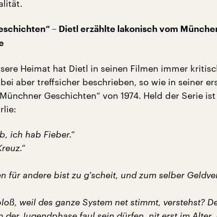
lität.
schichten“ – Dietl erzählte lakonisch vom Münche
e
sere Heimat hat Dietl in seinen Filmen immer kritis
bei aber treffsicher beschrieben, so wie in seiner er
„Münchner Geschichten“ von 1974. Held der Serie ist
rlie:
b, ich hab Fieber.“
Kreuz.“
n für andere bist zu g'scheit, und zum selber Geldv
loß, weil des ganze System net stimmt, verstehst? D
n der Jugendphase faul sein dürfen, nit erst im Alter.