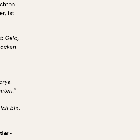
ichten
r, ist
t: Geld,
rocken,
orys,
uten.“
ich bin,
tler-