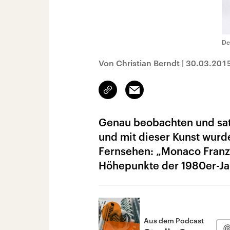
De
Von Christian Berndt
|
30.03.201
Link
Email
kopieren/teilen
Genau beobachten und satir
und mit dieser Kunst wur
Fernsehen: „Monaco Franze
Höhepunkte der 1980er-Ja
Aus dem Podcast