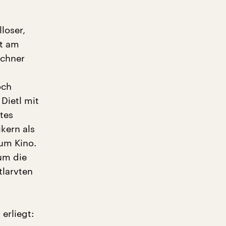
loser,
st am
nchner
och
Dietl mit
tes
kern als
zum Kino.
 um die
tlarvten
erliegt: