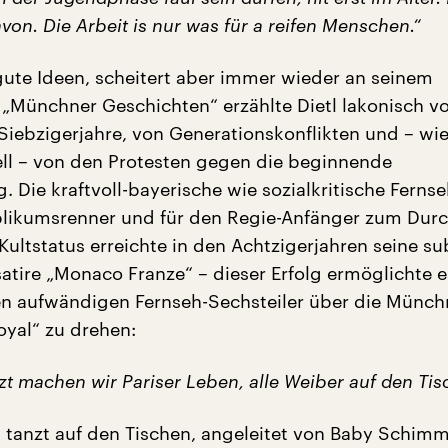
avon. Die Arbeit is nur was für a reifen Menschen.“
 gute Ideen, scheitert aber immer wieder an seinem
n „Münchner Geschichten“ erzählte Dietl lakonisch 
iebzigerjahre, von Generationskonflikten und – wi
ell – von den Protesten gegen die beginnende
g. Die kraftvoll-bayerische wie sozialkritische Fernse
likumsrenner und für den Regie-Anfänger zum Dur
ultstatus erreichte in den Achtzigerjahren seine sub
atire „Monaco Franze“ – dieser Erfolg ermöglichte e
n aufwändigen Fernseh-Sechsteiler über die Münch
oyal“ zu drehen:
etzt machen wir Pariser Leben, alle Weiber auf den Tis
a tanzt auf den Tischen, angeleitet von Baby Schimm