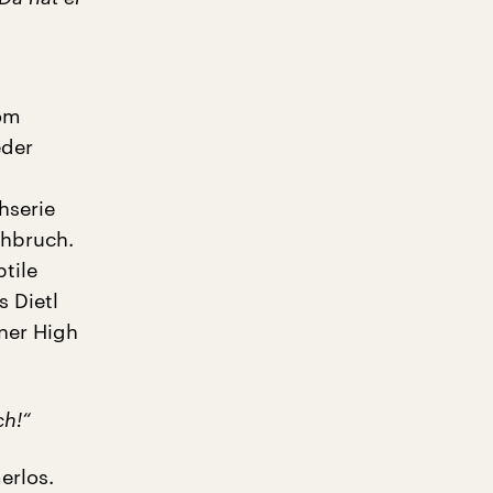
vom
eder
hserie
chbruch.
tile
s Dietl
ner High
ch!“
erlos.