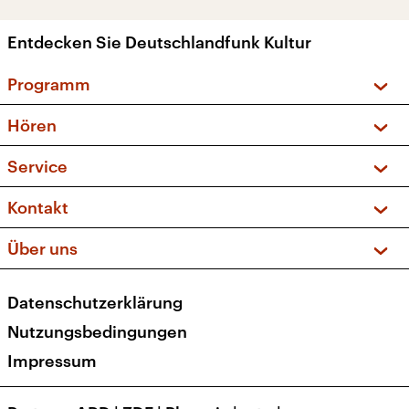
Entdecken Sie Deutschlandfunk Kultur
Programm
Vorschau und Rückschau
Hören
Sendungen und Podcasts
Livestream
Service
Musikliste
Frequenzen (UKW + DAB+)
FAQ
Kontakt
Kakadu – Das Kinderprogramm
Apps
Archiv
Hörerservice
Über uns
Newsletter
Social Media
Deutschlandradio
RSS
Datenschutzerklärung
Presse
Veranstaltungen
Nutzungsbedingungen
Karriere
Impressum
Transparenz
Korrekturen und Richtigstellungen