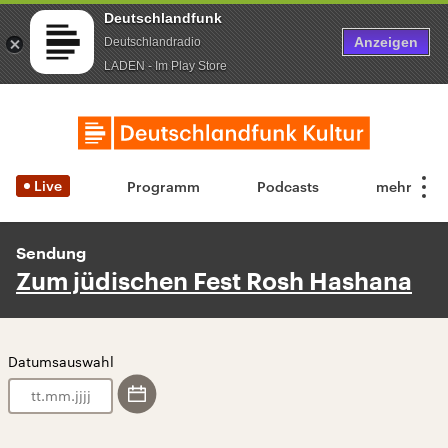
Deutschlandfunk
Anzeigen
Deutschlandradio
LADEN - Im Play Store
Live
Programm
Podcasts
Sendung
Zum jüdischen Fest Rosh Hashana
Datumsauswahl
.
.