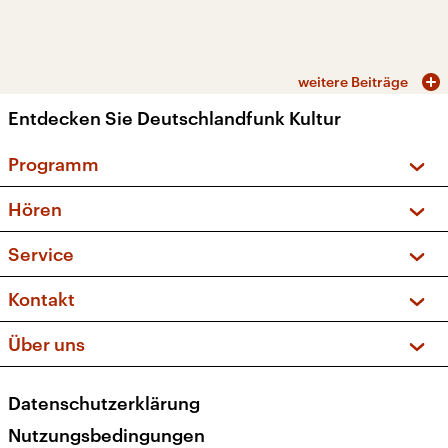
weitere Beiträge
Entdecken Sie Deutschlandfunk Kultur
Programm
Vorschau und Rückschau
Hören
Sendungen und Podcasts
Livestream
Service
Musikliste
Frequenzen (UKW + DAB+)
FAQ
Kontakt
Kakadu – Das Kinderprogramm
Apps
Archiv
Hörerservice
Über uns
Newsletter
Social Media
Deutschlandradio
RSS
Datenschutzerklärung
Presse
Veranstaltungen
Nutzungsbedingungen
Karriere