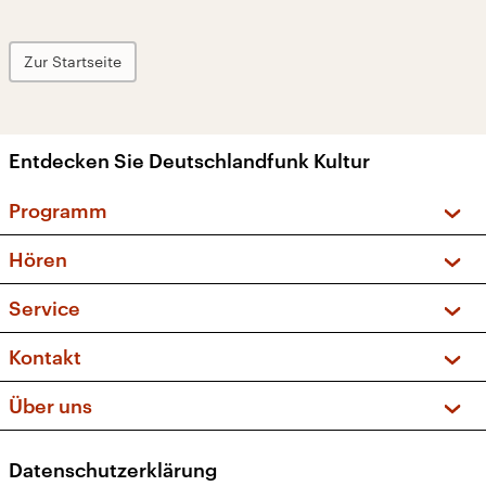
Zur Startseite
Entdecken Sie Deutschlandfunk Kultur
Programm
Vorschau und Rückschau
Hören
Sendungen und Podcasts
Livestream
Service
Musikliste
Frequenzen (UKW + DAB+)
FAQ
Kontakt
Kakadu – Das Kinderprogramm
Apps
Archiv
Hörerservice
Über uns
Newsletter
Social Media
Deutschlandradio
RSS
Datenschutzerklärung
Presse