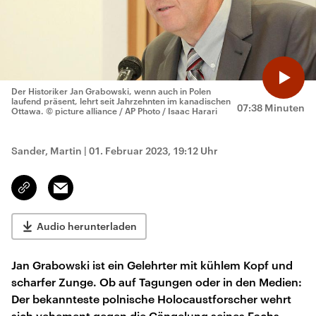
Der Historiker Jan Grabowski, wenn auch in Polen
laufend präsent, lehrt seit Jahrzehnten im kanadischen
07:38 Minuten
Ottawa.
© picture alliance / AP Photo / Isaac Harari
Sander, Martin
|
01. Februar 2023, 19:12 Uhr
Email
Link
kopieren/teilen
Audio herunterladen
Jan Grabowski ist ein Gelehrter mit kühlem Kopf und
scharfer Zunge. Ob auf Tagungen oder in den Medien:
Der bekannteste polnische Holocaustforscher wehrt
sich vehement gegen die Gängelung seines Fachs