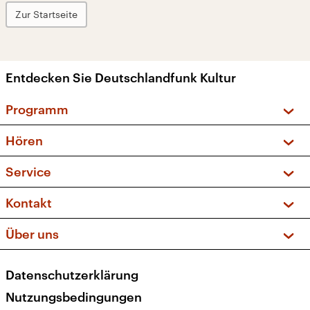
Zur Startseite
Entdecken Sie Deutschlandfunk Kultur
Programm
Vorschau und Rückschau
Hören
Sendungen und Podcasts
Livestream
Service
Musikliste
Frequenzen (UKW + DAB+)
FAQ
Kontakt
Kakadu – Das Kinderprogramm
Apps
Archiv
Hörerservice
Über uns
Newsletter
Social Media
Deutschlandradio
RSS
Datenschutzerklärung
Presse
Veranstaltungen
Nutzungsbedingungen
Karriere