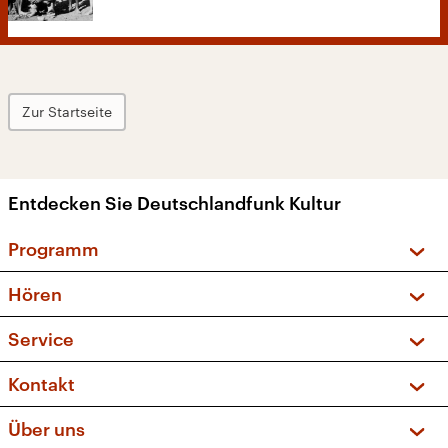
Zur Startseite
Entdecken Sie Deutschlandfunk Kultur
Programm
Vorschau und Rückschau
Hören
Sendungen und Podcasts
Livestream
Service
Musikliste
Frequenzen (UKW + DAB+)
FAQ
Kontakt
Kakadu – Das Kinderprogramm
Apps
Archiv
Hörerservice
Über uns
Newsletter