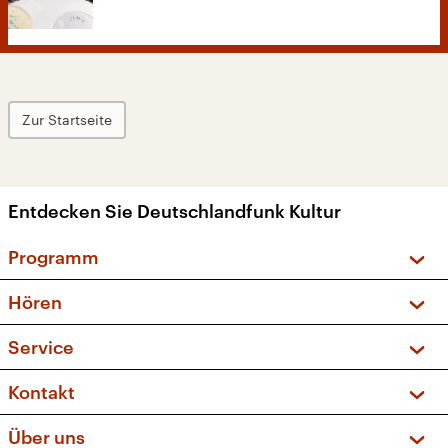
Zur Startseite
Entdecken Sie Deutschlandfunk Kultur
Programm
Vorschau und Rückschau
Hören
Sendungen und Podcasts
Livestream
Service
Musikliste
Frequenzen (UKW + DAB+)
FAQ
Kontakt
Kakadu – Das Kinderprogramm
Apps
Archiv
Hörerservice
Über uns