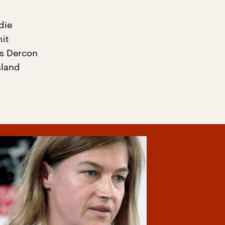
die
mit
is Dercon
sland