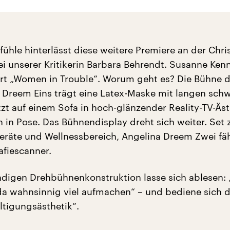
ühle hinterlässt diese weitere Premiere an der Chri
i unserer Kritikerin Barbara Behrendt. Susanne Ken
ort „Women in Trouble“. Worum geht es? Die Bühne d
a Dreem Eins trägt eine Latex-Maske mit langen sch
tzt auf einem Sofa in hoch-glänzender Reality-TV-Äst
h in Pose. Das Bühnendisplay dreht sich weiter. Set 
geräte und Wellnessbereich, Angelina Dreem Zwei fäh
fiescanner.
digen Drehbühnenkonstruktion lasse sich ablesen:
da wahnsinnig viel aufmachen“ – und bediene sich d
ltigungsästhetik“.