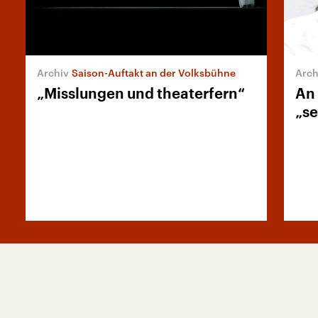
Saison-Auftakt an der Volksbühne
„Misslungen und theaterfern“
An 
„se