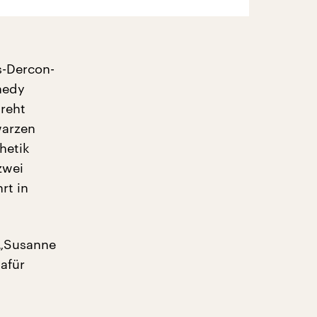
s-Dercon-
nedy
reht
warzen
hetik
zwei
rt in
 „Susanne
afür