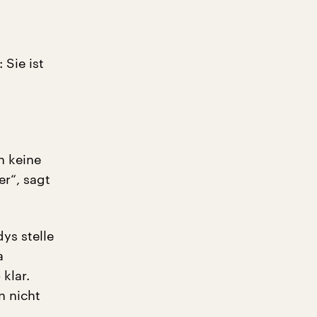
 Sie ist
n keine
er“, sagt
ys stelle
a
klar.
n nicht