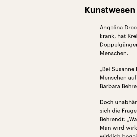
Kunstwesen 
Angelina Dreem
krank, hat Kr
Doppelgänger 
Menschen.
„Bei Susanne 
Menschen auf –
Barbara Behre
Doch unabhäng
sich die Frage
Behrendt: „Was
Man wird wirk
wirklich begei