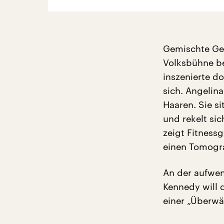
Gemischte Gef
Volksbühne be
inszenierte d
sich. Angelin
Haaren. Sie si
und rekelt sic
zeigt Fitness
einen Tomogra
An der aufwen
Kennedy will 
einer „Überwä