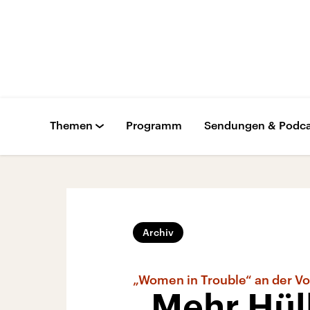
Themen
Programm
Sendungen & Podca
Archiv
„Women in Trouble“ an der V
„Mehr Hüll