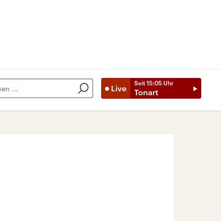
Seit
15:05
Uhr
Live
Tonart