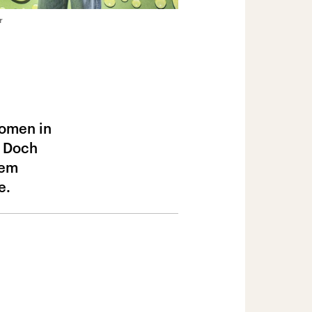
r
Women in
. Doch
dem
e.