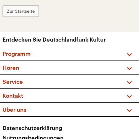
Zur Startseite
Entdecken Sie Deutschlandfunk Kultur
Programm
Vorschau und Rückschau
Hören
Sendungen und Podcasts
Livestream
Service
Musikliste
Frequenzen (UKW + DAB+)
FAQ
Kontakt
Kakadu – Das Kinderprogramm
Apps
Archiv
Hörerservice
Über uns
Newsletter
Social Media
Deutschlandradio
RSS
Datenschutzerklärung
Presse
Veranstaltungen
Nutzungsbedingungen