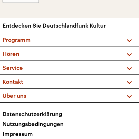
Entdecken Sie Deutschlandfunk Kultur
Programm
Vorschau und Rückschau
Hören
Sendungen und Podcasts
Livestream
Service
Musikliste
Frequenzen (UKW + DAB+)
FAQ
Kontakt
Kakadu – Das Kinderprogramm
Apps
Archiv
Hörerservice
Über uns
Newsletter
Social Media
Deutschlandradio
RSS
Datenschutzerklärung
Presse
Veranstaltungen
Nutzungsbedingungen
Karriere
Impressum
Transparenz