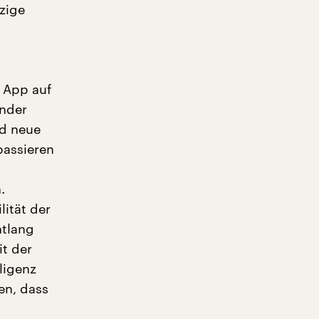
izige
s App auf
ender
nd neue
passieren
.
lität der
ntlang
it der
ligenz
en, dass