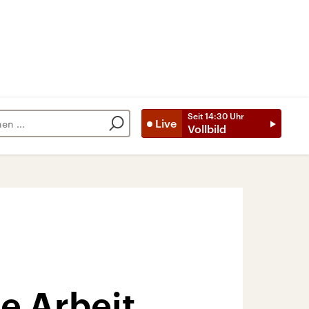
Seit
14:30
Uhr
Live
Vollbild
e Arbeit