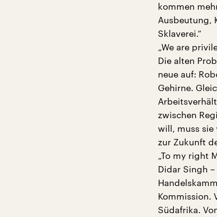
kommen mehr M
Ausbeutung, K
Sklaverei.“
„We are privil
Die alten Pro
neue auf: Rob
Gehirne. Gleic
Arbeitsverhäl
zwischen Regi
will, muss si
zur Zukunft de
„To my right M
Didar Singh –
Handelskammer
Kommission. 
Südafrika. Vo