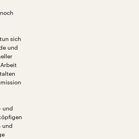
 noch
tun sich
nde und
eller
 Arbeit
talten
mmission
- und
köpfigen
n und
ge