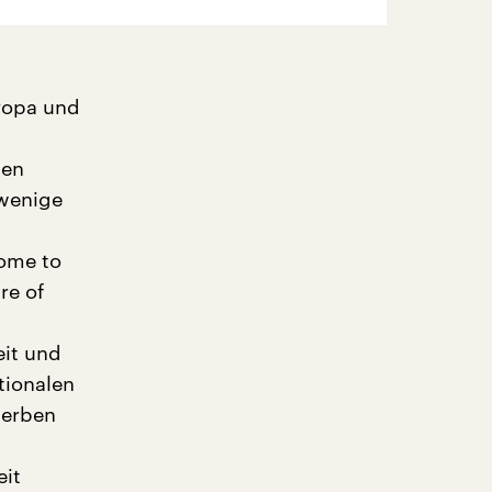
uropa und
len
 wenige
come to
re of
eit und
ationalen
terben
eit