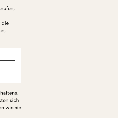
rufen,
 die
en,
chaftens.
ten sich
n wie sie