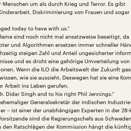
enschen um als durch Krieg und Terror. Es gibt
inderarbeit, Diskriminierung von Frauen und sogar
eged today to have with us.“
bleme sind noch nicht mal ansatzweise beseitigt, da 
oter und Algorithmen ersetzen immer schneller Hä
hzeitig steigen Zahl und Anteil ungesicherter inform
tnisse und es droht eine gehörige Umverteilung von
onen. Wenn die ILO die Arbeitswelt der Zukunft ges
e wissen, wie sie aussieht. Deswegen hat sie eine Ko
r Arbeit ins Leben gerufen.
r. Didar Singh and to his right Phil Jennings.“
 ehemaliger Generalsekretär der indischen Industrie
 – ist einer der unabhängigen Experten in der 28-
Vorsitzende sind die Regierungschefs aus Schwede
n den Ratschlägen der Kommission hängt die künfti