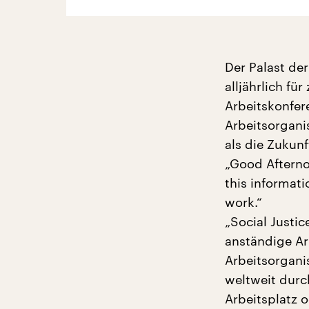
Der Palast der
alljährlich fü
Arbeitskonfer
Arbeitsorgani
als die Zukunf
„Good Afterno
this informati
work.“
„Social Justi
anständige Arb
Arbeitsorganis
weltweit durc
Arbeitsplatz o