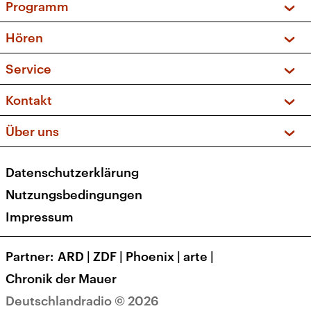
Programm
Vorschau und Rückschau
Hören
Sendungen und Podcasts
Livestream
Service
Musikliste
Frequenzen (UKW + DAB+)
FAQ
Kontakt
Kakadu – Das Kinderprogramm
Apps
Archiv
Hörerservice
Über uns
Newsletter
Social Media
Deutschlandradio
RSS
Datenschutzerklärung
Presse
Veranstaltungen
Nutzungsbedingungen
Karriere
Impressum
Transparenz
Korrekturen und Richtigstellungen
Partner
ARD
|
ZDF
|
Phoenix
|
arte
|
Barrierefreiheit
Chronik der Mauer
Deutschlandradio © 2026