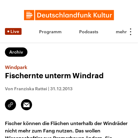
Live
Programm
Podcasts
Archiv
Windpark
Fischernte unterm Windrad
Von Franziska Rattei
|
31.12.2013
Email
Link
kopieren/teilen
Fischer können die Flächen unterhalb der Windräder
nicht mehr zum Fang nutzen. Das wollen
Wissenschaftler aus Bremerhaven ändern. Sie