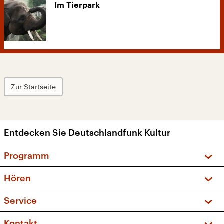
Im Tierpark
Zur Startseite
Entdecken Sie Deutschlandfunk Kultur
Programm
Vorschau und Rückschau
Hören
Sendungen und Podcasts
Livestream
Service
Musikliste
Frequenzen (UKW + DAB+)
FAQ
Kontakt
Kakadu – Das Kinderprogramm