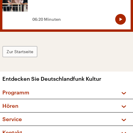
06:20 Minuten
Zur Startseite
Entdecken Sie Deutschlandfunk Kultur
Programm
Vorschau und Rückschau
Hören
Sendungen und Podcasts
Livestream
Service
Musikliste
Frequenzen (UKW + DAB+)
FAQ
Kontakt
Kakadu – Das Kinderprogramm