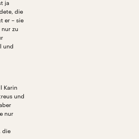
t ja
dete, die
t er – sie
 nur zu
ur
al und
l Karin
Atreus und
 aber
e nur
 die