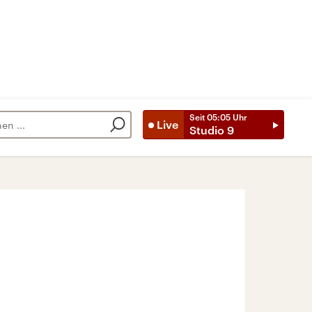
Seit
05:05
Uhr
Live
Studio 9