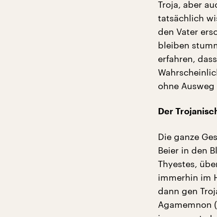
Troja, aber au
tatsächlich w
den Vater ersc
bleiben stumm
erfahren, dass
Wahrscheinlichk
ohne Ausweg 
Der Trojanisch
Die ganze Ges
Beier in den 
Thyestes, übe
immerhin im H
dann gen Troj
Agamemnon (wi