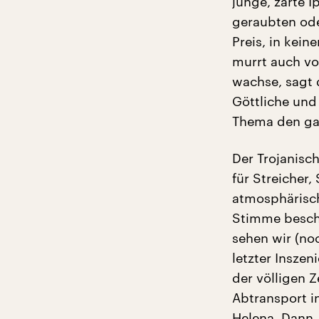
junge, zarte I
geraubten ode
Preis, in kein
murrt auch vo
wachse, sagt d
Göttliche und 
Thema den ga
Der Trojanisch
für Streicher,
atmosphärisc
Stimme beschw
sehen wir (no
letzter Insze
der völligen 
Abtransport in
Helena. Dann,