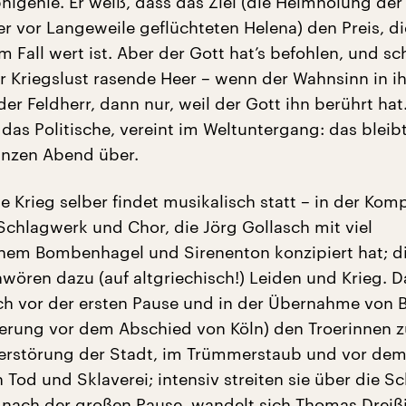
phigenie. Er weiß, dass das Ziel (die Heimholung der
r vor Langeweile geflüchteten Helena) den Preis, d
em Fall wert ist. Aber der Gott hat’s befohlen, und s
r Kriegslust rasende Heer – wenn der Wahnsinn in i
er Feldherr, dann nur, weil der Gott ihn berührt hat
das Politische, vereint im Weltuntergang: das bleibt
nzen Abend über.
e Krieg selber findet musikalisch statt – in der Kom
 Schlagwerk und Chor, die Jörg Gollasch mit viel
hem Bombenhagel und Sirenenton konzipiert hat; d
ören dazu (auf altgriechisch!) Leiden und Krieg. 
ch vor der ersten Pause und in der Übernahme von B
nierung vor dem Abschied von Köln) den Troerinnen 
Zerstörung der Stadt, im Trümmerstaub und vor de
 Tod und Sklaverei; intensiv streiten sie über die S
 nach der großen Pause, wandelt sich Thomas Dreiß