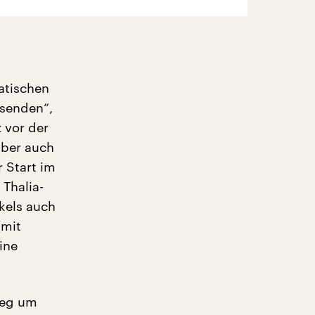
atischen
asenden“,
 vor der
aber auch
 Start im
Thalia-
kels auch
(mit
ine
ieg um