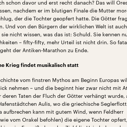
ch schon davor und erst recht danach? Das will Ores
issen, nachdem er im blutigen Finale die Mutter mor
hlug, der die Tochter geopfert hatte. Die Götter frag
. Und von den Bürgern der wirklichen Welt ist auch
 sie nicht wissen, was das ist: Schuld. Sie kennen n
eiten – fifty-fifty, mehr Urteil ist nicht drin. So fat
geht der Antiken-Marathon zu Ende.
e Krieg findet musikalisch statt
chichte vom finstren Mythos am Beginn Europas wil
Blick nehmen – und die beginnt hier zwar nicht mit 
r deren Taten der Fluch der Götter verhängt wurde,
afenstädtchen Aulis, wo die griechische Seglerflott
a aufbrechen kann mit gutem Wind, wenn Feldherr
e vom Orakel befohlen) die eigene Tochter opfert,