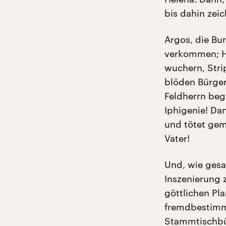
bis dahin zei
Argos, die Bu
verkommen; Ha
wuchern, Stri
blöden Bürger
Feldherrn begi
Iphigenie! Da
und tötet gem
Vater!
Und, wie gesag
Inszenierung 
göttlichen Pla
fremdbestimm
Stammtischbür