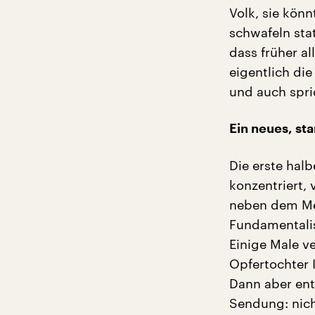
Volk, sie könn
schwafeln sta
dass früher a
eigentlich di
und auch spric
Ein neues, st
Die erste hal
konzentriert,
neben dem Me
Fundamentalis
Einige Male ve
Opfertochter 
Dann aber ent
Sendung: nicht