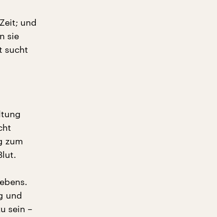
Zeit; und
n sie
t sucht
ltung
cht
g zum
lut.
gebens.
ng und
u sein –