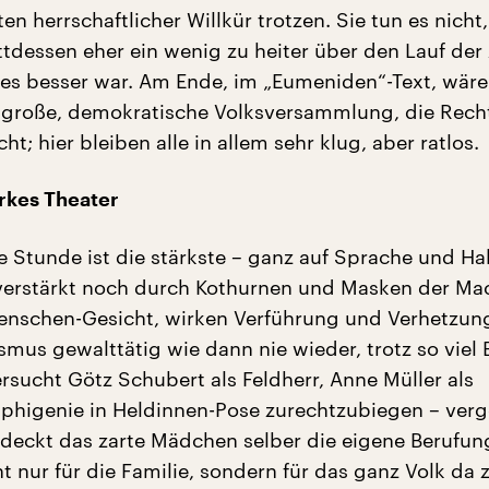
ten herrschaftlicher Willkür trotzen. Sie tun es nicht,
ttdessen eher ein wenig zu heiter über den Lauf der 
lles besser war. Am Ende, im „Eumeniden“-Text, wäre
e große, demokratische Volksversammlung, die Rech
ht; hier bleiben alle in allem sehr klug, aber ratlos.
arkes Theater
be Stunde ist die stärkste – ganz auf Sprache und Ha
 verstärkt noch durch Kothurnen und Masken der Ma
nschen-Gesicht, wirken Verführung und Verhetzun
mus gewalttätig wie dann nie wieder, trotz so viel B
rsucht Götz Schubert als Feldherr, Anne Müller als
Iphigenie in Heldinnen-Pose zurechtzubiegen – ver
deckt das zarte Mädchen selber die eigene Berufu
 nur für die Familie, sondern für das ganz Volk da z