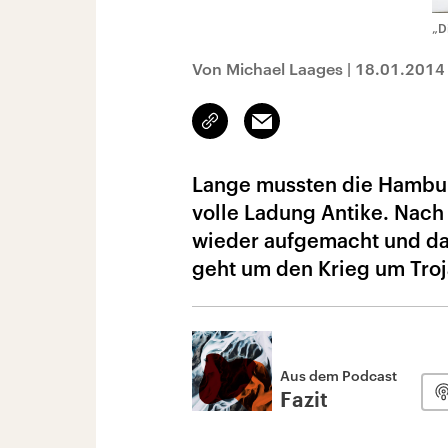
„D
Von Michael Laages
|
18.01.2014
Link
Email
kopieren/teilen
Lange mussten die Hambur
volle Ladung Antike. Nach
wieder aufgemacht und das
geht um den Krieg um Troj
Aus dem Podcast
Fazit