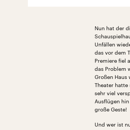
Nun hat der d
Schauspielha
Unfällen wiede
das vor dem T
Premiere fiel
das Problem w
Großen Haus w
Theater hatte
sehr viel ver
Ausflügen hin
große Geste!
Und wer ist n