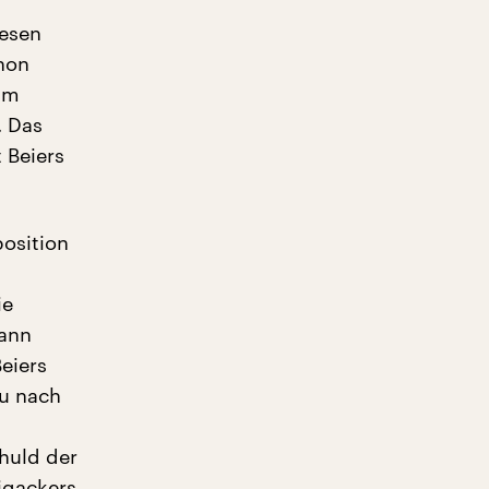
iesen
chon
hm
. Das
 Beiers
position
ie
Dann
eiers
zu nach
m
chuld der
igackers