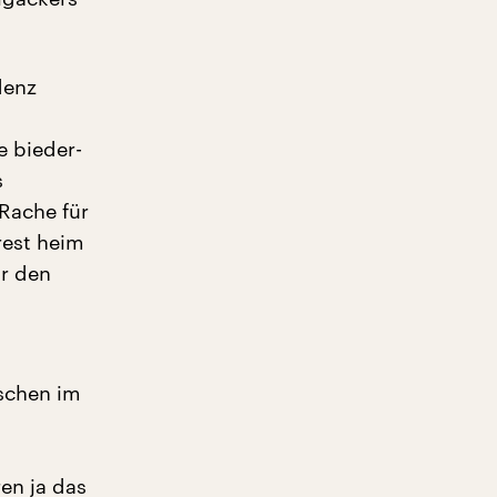
denz
e bieder-
s
 Rache für
rest heim
ür den
nschen im
en ja das