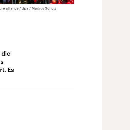
ure alliance / dpa / Markus Scholz
 die
us
t. Es