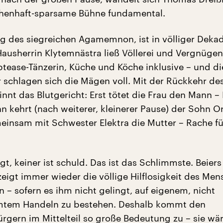
chenhaft-sparsame Bühne fundamental.
rg des siegreichen Agamemnon, ist in völliger Deka
usherrin Klytemnästra ließ Völlerei und Vergnügen
ptease-Tänzerin, Küche und Köche inklusive – und di
 schlagen sich die Mägen voll. Mit der Rückkehr de
nnt das Blutgericht: Erst tötet die Frau den Mann –
nn kehrt (nach weiterer, kleinerer Pause) der Sohn O
einsam mit Schwester Elektra die Mutter – Rache f
t, keiner ist schuld. Das ist das Schlimmste. Beiers
zeigt immer wieder die völlige Hilflosigkeit des Me
n – sofern es ihm nicht gelingt, auf eigenem, nicht
tem Handeln zu bestehen. Deshalb kommt den
gern im Mittelteil so große Bedeutung zu – sie wär