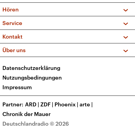
Vorschau und Rückschau
Hören
Sendungen und Podcasts
Livestream
Service
Musikliste
Frequenzen (UKW + DAB+)
FAQ
Kontakt
Kakadu – Das Kinderprogramm
Apps
Archiv
Hörerservice
Über uns
Newsletter
Social Media
Deutschlandradio
RSS
Datenschutzerklärung
Presse
Veranstaltungen
Nutzungsbedingungen
Karriere
Impressum
Transparenz
Korrekturen und Richtigstellungen
Partner
ARD
|
ZDF
|
Phoenix
|
arte
|
Barrierefreiheit
Chronik der Mauer
Deutschlandradio © 2026