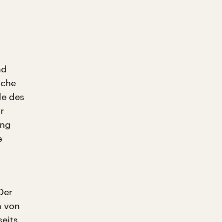
nd
iche
de des
r
ung
e
Der
n von
seits