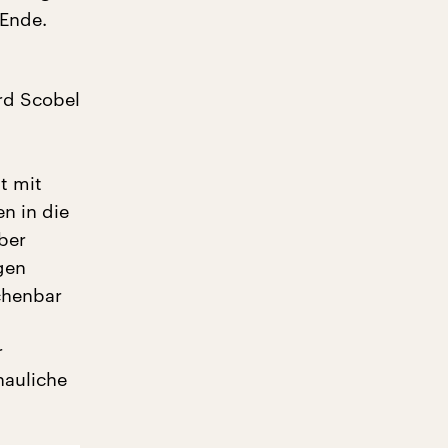
 Ende.
erd Scobel
t mit
n in die
ber
gen
chenbar
r
hauliche