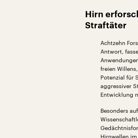
Hirn erfors
Straftäter
Achtzehn Fors
Antwort, fass
Anwendungen. 
freien Willen
Potenzial für
aggressiver S
Entwicklung n
Besonders auf
Wissenschaftl
Gedächtnisfor
Hirnwellen im