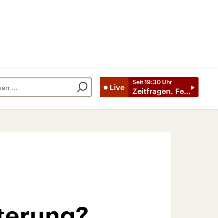
Seit
19:30
Uhr
Live
Zeitfragen. Feature
terung?