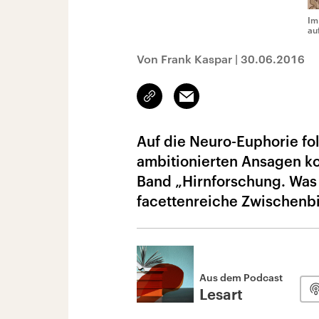
Im
au
Von Frank Kaspar
|
30.06.2016
Link
Email
kopieren/teilen
Auf die Neuro-Euphorie fo
ambitionierten Ansagen ko
Band „Hirnforschung. Was 
facettenreiche Zwischenbi
Aus dem Podcast
Lesart