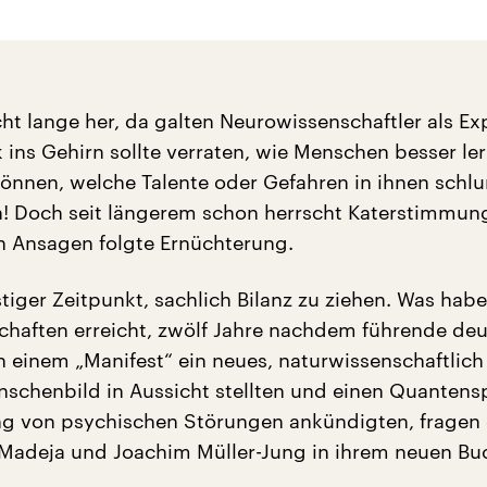
cht lange her, da galten Neurowissenschaftler als Ex
ck ins Gehirn sollte verraten, wie Menschen besser l
können, welche Talente oder Gefahren in ihnen sch
n! Doch seit längerem schon herrscht Katerstimmun
n Ansagen folgte Ernüchterung.
stiger Zeitpunkt, sachlich Bilanz zu ziehen. Was hab
haften erreicht, zwölf Jahre nachdem führende de
in einem „Manifest“ ein neues, naturwissenschaftlich
nschenbild in Aussicht stellten und einen Quantens
ng von psychischen Störungen ankündigten, fragen
Madeja und Joachim Müller-Jung in ihrem neuen Bu