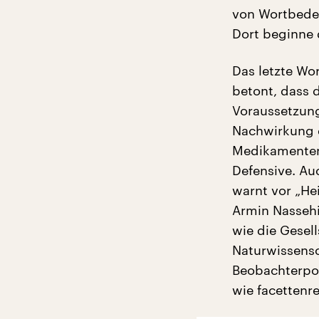
von Wortbedeu
Dort beginne 
Das letzte Wo
betont, dass 
Voraussetzung
Nachwirkung 
Medikamenten 
Defensive. Au
warnt vor „He
Armin Nasseh
wie die Gesell
Naturwissensc
Beobachterpos
wie facettenre