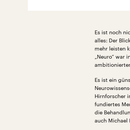
Es ist noch ni
alles: Der Bli
mehr leisten 
„Neuro“ war i
ambitionierte
Es ist ein gün
Neurowissensc
Hirnforscher 
fundiertes Me
die Behandlu
auch Michael 