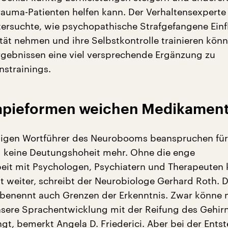
rauma-Patienten helfen kann. Der Verhaltensexperte 
ersuchte, wie psychopathische Strafgefangene Einf
ität nehmen und ihre Selbstkontrolle trainieren kön
rgebnissen eine viel versprechende Ergänzung zu
nstrainings.
rapieformen weichen Medikamen
tigen Wortführer des Neurobooms beanspruchen für
 keine Deutungshoheit mehr. Ohne die enge
it mit Psychologen, Psychiatern und Therapeute
ht weiter, schreibt der Neurobiologe Gerhard Roth. 
enennt auch Grenzen der Erkenntnis. Zwar könne
nsere Sprachentwicklung mit der Reifung des Gehir
, bemerkt Angela D. Friederici. Aber bei der Ents