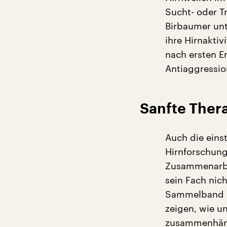
Sucht- oder T
Birbaumer unt
ihre Hirnaktiv
nach ersten E
Antiaggressio
Sanfte The
Auch die eins
Hirnforschung
Zusammenarbe
sein Fach nic
Sammelband b
zeigen, wie u
zusammenhängt