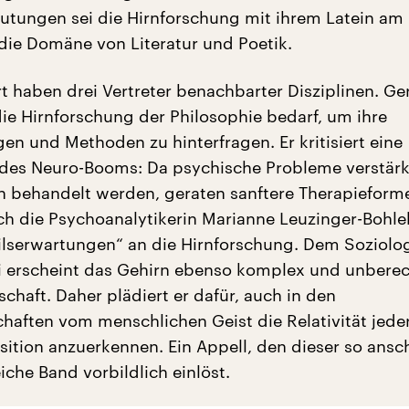
tungen sei die Hirnforschung mit ihrem Latein am
die Domäne von Literatur und Poetik.
rt haben drei Vertreter benachbarter Disziplinen. G
die Hirnforschung der Philosophie bedarf, um ihre
en und Methoden zu hinterfragen. Er kritisiert eine
des Neuro-Booms: Da psychische Probleme verstärk
behandelt werden, geraten sanftere Therapieforme
ch die Psychoanalytikerin Marianne Leuzinger-Bohle
ilserwartungen“ an die Hirnforschung. Dem Soziolo
i erscheint das Gehirn ebenso komplex und unbere
schaft. Daher plädiert er dafür, auch in den
haften vom menschlichen Geist die Relativität jede
ition anzuerkennen. Ein Appell, den dieser so ansc
iche Band vorbildlich einlöst.