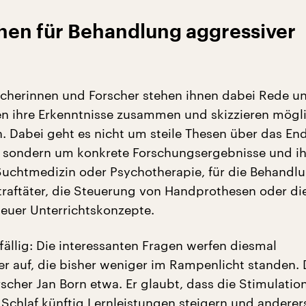
chen für Behandlung aggressiver
cherinnen und Forscher stehen ihnen dabei Rede u
en ihre Erkenntnisse zusammen und skizzieren mögl
Dabei geht es nicht um steile Thesen über das En
s, sondern um konkrete Forschungsergebnisse und ih
 Suchtmedizin oder Psychotherapie, für die Behandl
traftäter, die Steuerung von Handprothesen oder di
euer Unterrichtskonzepte.
fällig: Die interessanten Fragen werfen diesmal
er auf, die bisher weniger im Rampenlicht standen. 
scher Jan Born etwa. Er glaubt, dass die Stimulatio
 Schlaf künftig Lernleistungen steigern und anderer