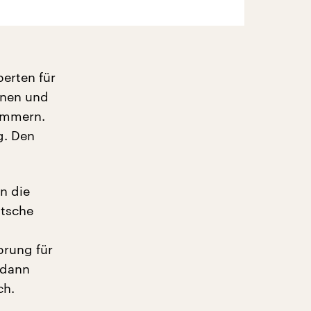
perten für
ernen und
lummern.
g. Den
en die
utsche
prung für
 dann
ch.