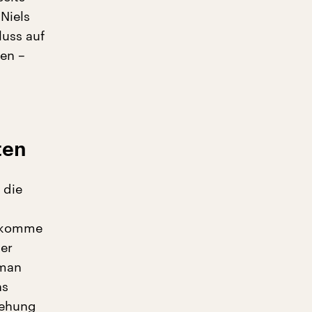
Niels
luss auf
nen –
ten
 die
n komme
Der
 man
ns
tehung