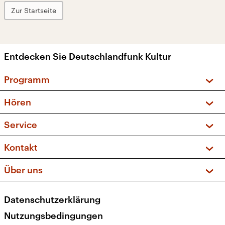
Zur Startseite
Entdecken Sie Deutschlandfunk Kultur
Programm
Vorschau und Rückschau
Hören
Sendungen und Podcasts
Livestream
Service
Musikliste
Frequenzen (UKW + DAB+)
FAQ
Kontakt
Kakadu – Das Kinderprogramm
Apps
Archiv
Hörerservice
Über uns
Newsletter
Social Media
Deutschlandradio
RSS
Datenschutzerklärung
Presse
Veranstaltungen
Nutzungsbedingungen
Karriere