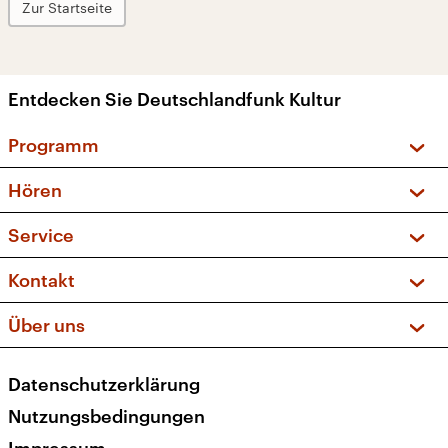
Zur Startseite
Entdecken Sie Deutschlandfunk Kultur
Programm
Vorschau und Rückschau
Hören
Sendungen und Podcasts
Livestream
Service
Musikliste
Frequenzen (UKW + DAB+)
FAQ
Kontakt
Kakadu – Das Kinderprogramm
Apps
Archiv
Hörerservice
Über uns
Newsletter
Social Media
Deutschlandradio
RSS
Datenschutzerklärung
Presse
Veranstaltungen
Nutzungsbedingungen
Karriere