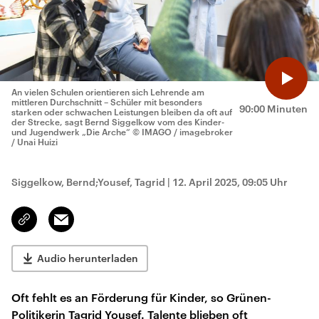
An vielen Schulen orientieren sich Lehrende am
mittleren Durchschnitt – Schüler mit besonders
90:00 Minuten
starken oder schwachen Leistungen bleiben da oft auf
der Strecke, sagt Bernd Siggelkow vom des Kinder-
und Jugendwerk „Die Arche“
© IMAGO / imagebroker
/ Unai Huizi
Siggelkow, Bernd;Yousef, Tagrid
|
12. April 2025, 09:05 Uhr
Email
Link
kopieren/teilen
Audio herunterladen
Oft fehlt es an Förderung für Kinder, so Grünen-
Politikerin Tagrid Yousef. Talente blieben oft