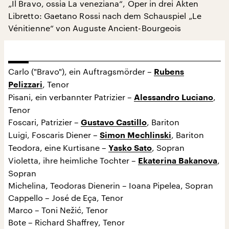
„Il Bravo, ossia La veneziana“, Oper in drei Akten
Libretto: Gaetano Rossi nach dem Schauspiel „Le
Vénitienne“ von Auguste Ancient-Bourgeois
Carlo ("Bravo"), ein Auftragsmörder –
Rubens
, Tenor
Pelizzari
Pisani, ein verbannter Patrizier –
,
Alessandro Luciano
Tenor
Foscari, Patrizier –
, Bariton
Gustavo Castillo
Luigi, Foscaris Diener –
, Bariton
Simon Mechlinski
Teodora, eine Kurtisane –
, Sopran
Yasko Sato
Violetta, ihre heimliche Tochter –
,
Ekaterina Bakanova
Sopran
Michelina, Teodoras Dienerin – Ioana Pipelea, Sopran
Cappello – José de Eça, Tenor
Marco – Toni Nežić, Tenor
Bote – Richard Shaffrey, Tenor