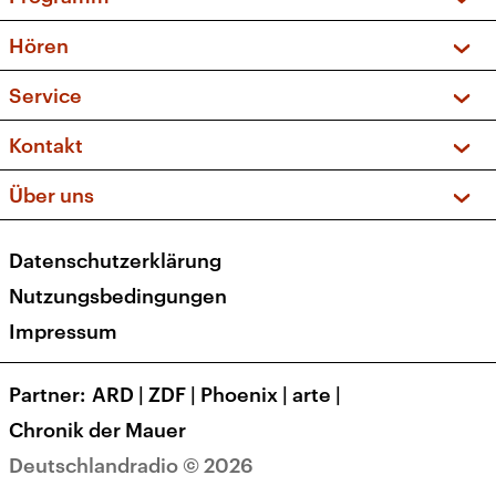
Vorschau und Rückschau
Hören
Sendungen und Podcasts
Livestream
Service
Musikliste
Frequenzen (UKW + DAB+)
FAQ
Kontakt
Kakadu – Das Kinderprogramm
Apps
Archiv
Hörerservice
Über uns
Newsletter
Social Media
Deutschlandradio
RSS
Datenschutzerklärung
Presse
Veranstaltungen
Nutzungsbedingungen
Karriere
Impressum
Transparenz
Korrekturen und Richtigstellungen
Partner
ARD
|
ZDF
|
Phoenix
|
arte
|
Barrierefreiheit
Chronik der Mauer
Deutschlandradio © 2026