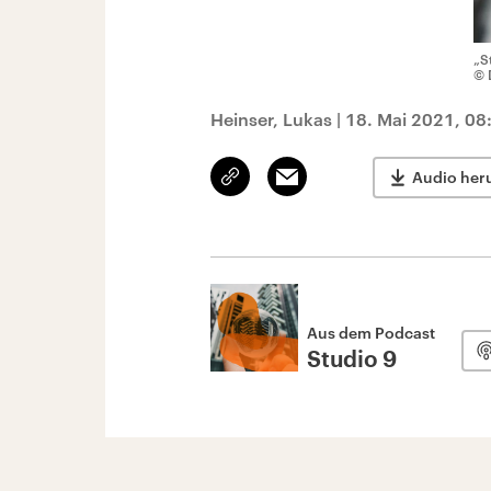
„S
© 
Heinser, Lukas
|
18. Mai 2021, 08
Link
Email
Audio her
kopieren/teilen
Aus dem Podcast
Studio 9