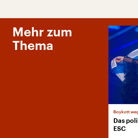
Mehr zum
Thema
Boykott weg
Das pol
ESC