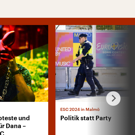
ESC 2024 in Malmö
oteste und
Politik statt Party
ür Dana –
SC