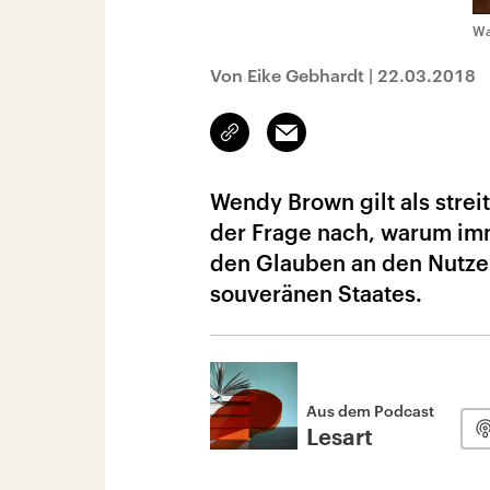
Wa
Von Eike Gebhardt
|
22.03.2018
Link
Email
kopieren/teilen
Wendy Brown gilt als streit
der Frage nach, warum im
den Glauben an den Nutzen
souveränen Staates.
Aus dem Podcast
Lesart