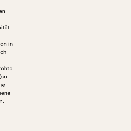
hen
ität
ion in
uch
rohte
(so
ie
gene
n.