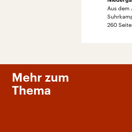
Niederga
Aus dem 
Suhrkamp,
260 Seite
Mehr zum
Thema