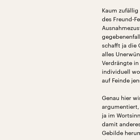
Kaum zufällig
des Freund-Fe
Ausnahmezustä
gegebenenfall
schafft ja die
alles Unerwüns
Verdrängte in 
individuell w
auf Feinde jen
Genau hier wi
argumentiert, 
ja im Wortsinn
damit anderes
Gebilde herum