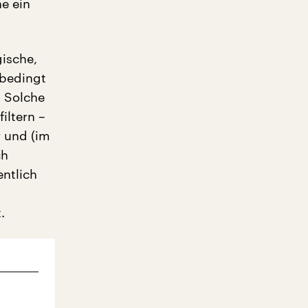
ne ein
ische,
nbedingt
. Solche
iltern –
r und (im
ch
entlich
.