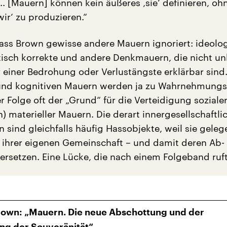
.. [Mauern] können kein äußeres ‚sie‘ definieren, oh
wir‘ zu produzieren.“
ass Brown gewisse andere Mauern ignoriert: ideolog
litisch korrekte und andere Denkmauern, die nicht u
einer Bedrohung oder Verlustängste erklärbar sind
nd kognitiven Mauern werden ja zu Wahrnehmungsf
r Folge oft der „Grund“ für die Verteidigung soziale
) materieller Mauern. Die derart innergesellschaftli
sind gleichfalls häufig Hassobjekte, weil sie geleg
ihrer eigenen Gemeinschaft – und damit deren Ab-
zersetzen. Eine Lücke, die nach einem Folgeband ruft
own: „Mauern. Die neue Abschottung und der