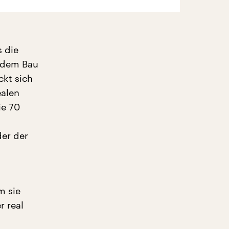
s die
h dem Bau
ckt sich
ealen
ie 70
der der
m sie
r real