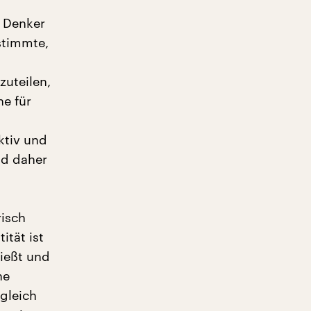
n Denker
stimmte,
zuteilen,
he für
ktiv und
nd daher
risch
ität ist
ließt und
he
gleich