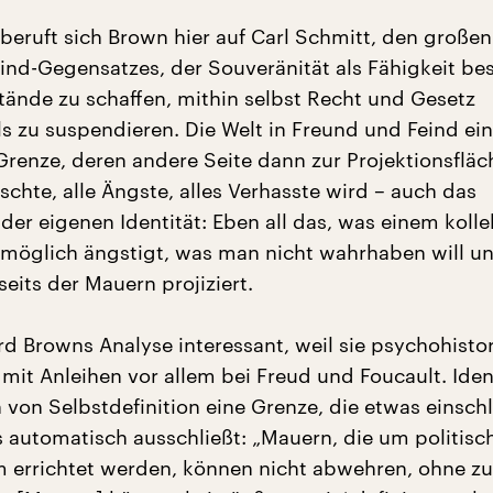
 beruft sich Brown hier auf Carl Schmitt, den große
ind-Gegensatzes, der Souveränität als Fähigkeit be
nde zu schaffen, mithin selbst Recht und Gesetz
s zu suspendieren. Die Welt in Freund und Feind ein
 Grenze, deren andere Seite dann zur Projektionsfläc
chte, alle Ängste, alles Verhasste wird – auch das
der eigenen Identität: Eben all das, was einem kolle
omöglich ängstigt, was man nicht wahrhaben will u
seits der Mauern projiziert.
rd Browns Analyse interessant, weil sie psychohisto
mit Anleihen vor allem bei Freud und Foucault. Ident
 von Selbstdefinition eine Grenze, die etwas einsch
 automatisch ausschließt: „Mauern, die um politisc
 errichtet werden, können nicht abwehren, ohne zu