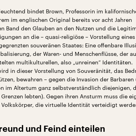
leuchtend bindet Brown, Professorin im kalifornisc
hrem im englischen Original bereits vor acht Jahren
ten Band den Glauben an den Nutzen und die Legitim
igungen an die – quasi-religiöse – Vorstellung eines
gegrenzten souveränen Staates: Eine offenbare Illus
obalisierung, der Waren- und Menschenflüsse, der a
elten multikulturellen, also „unreinen“ Identitäten.
ird in dieser Vorstellung von Souveränität, das Bed
hützen, bewahren – gegen die Invasion der Barbaren 
on im Altertum ganz selbstverständlich diejenigen, d
 Grenzen lebten). Gegen ihren Ansturm muss die ei
r Volkskörper, die virtuelle Identität verteidigt werde
Freund und Feind einteilen