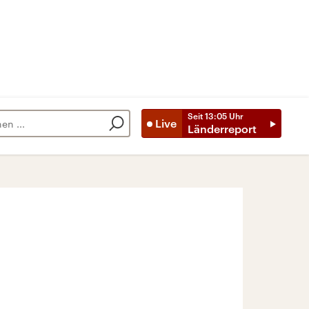
Seit
13:05
Uhr
Live
Länderreport