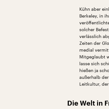
Kühn aber ein
Berkeley, in i
veröffentlich
solcher Befest
verlässlich ab
Zeiten der Gl
medial vermitt
Mitgeglaubt w
lasse sich sc
hießen ja sch
außerhalb der
Leitkultur, de
Die Welt in 