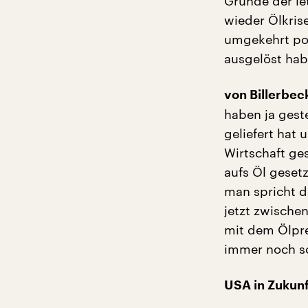
Grunde der le
wieder Ölkris
umgekehrt pol
ausgelöst hab
von Billerbec
haben ja gest
geliefert hat 
Wirtschaft ge
aufs Öl gesetz
man spricht d
jetzt zwische
mit dem Ölpre
immer noch so 
USA in Zukunf