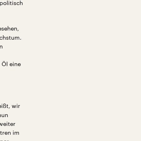
politisch
gesehen,
achstum.
un
 Öl eine
ißt, wir
nun
weiter
tren im