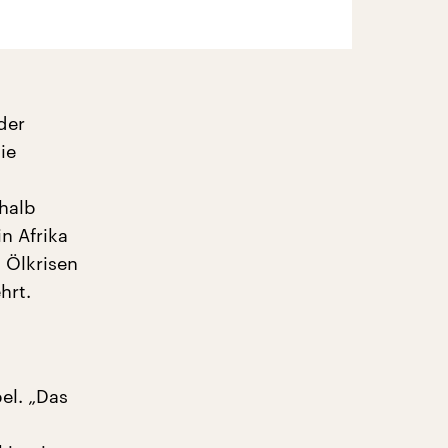
der
ie
shalb
n Afrika
. Ölkrisen
hrt.
el. „Das