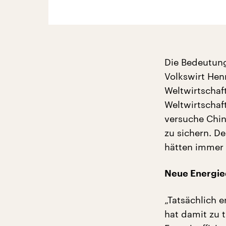
Die Bedeutung
Volkswirt Hen
Weltwirtschaf
Weltwirtschaf
versuche China
zu sichern. De
hätten immer 
Neue Energie
„Tatsächlich e
hat damit zu t