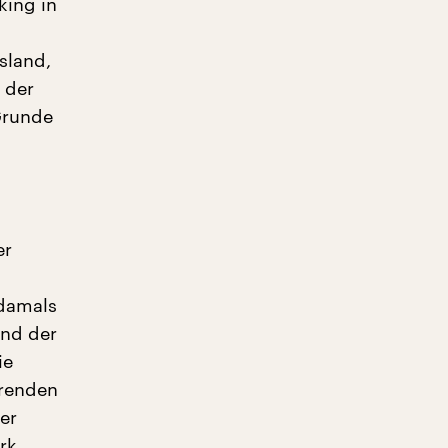
king in
sland,
 der
Grunde
er
 damals
und der
ie
erenden
er
rk