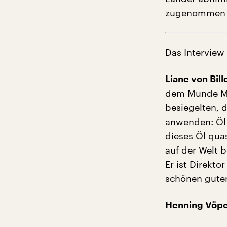
zugenommen h
Das Interview
Liane von Bil
dem Munde Mep
besiegelten, 
anwenden: Öl 
dieses Öl qua
auf der Welt b
Er ist Direkto
schönen gute
Henning Vöpe