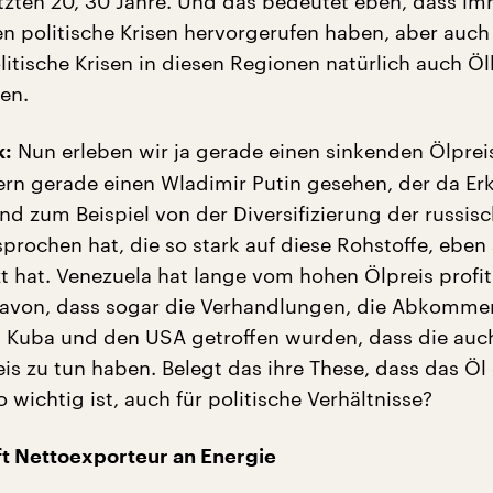
tzten 20, 30 Jahre. Und das bedeutet eben, dass i
en politische Krisen hervorgerufen haben, aber auch
itische Krisen in diesen Regionen natürlich auch Öl
en.
Nun erleben wir ja gerade einen sinkenden Ölprei
k:
ern gerade einen Wladimir Putin gesehen, der da Er
und zum Beispiel von der Diversifizierung der russis
sprochen hat, die so stark auf diese Rohstoffe, eben
t hat. Venezuela hat lange vom hohen Ölpreis profit
avon, dass sogar die Verhandlungen, die Abkommen
n Kuba und den USA getroffen wurden, dass die auc
is zu tun haben. Belegt das ihre These, dass das Öl
wichtig ist, auch für politische Verhältnisse?
t Nettoexporteur an Energie