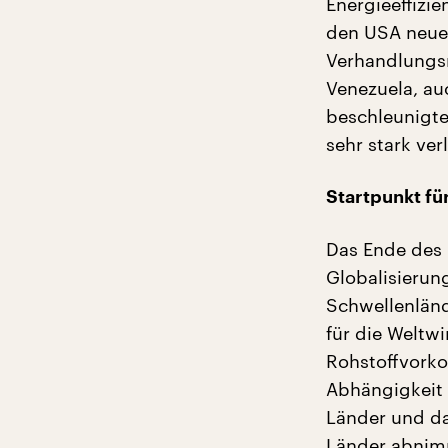
Energieeffizi
den USA neue 
Verhandlungs
Venezuela, auc
beschleunigte
sehr stark ve
Startpunkt fü
Das Ende des 
Globalisierun
Schwellenländ
für die Weltwi
Rohstoffvorkom
Abhängigkeit 
Länder und da
Länder abnimm