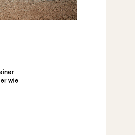
einer
der wie