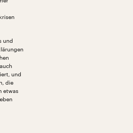
mmer
krisen
s und
klärungen
chen
 auch
iert, und
, die
h etwas
 eben