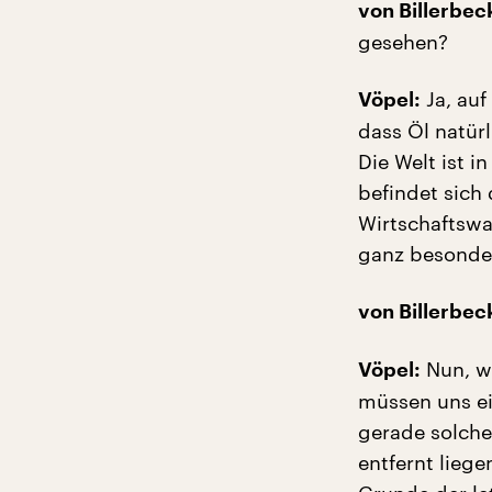
von Billerbec
gesehen?
Ja, auf
Vöpel:
dass Öl natür
Die Welt ist i
befindet sich
Wirtschaftswac
ganz besonder
von Billerbec
Nun, wi
Vöpel:
müssen uns ei
gerade solche 
entfernt lieg