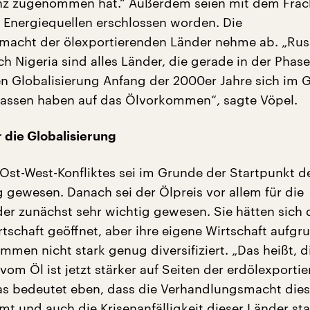
enz zugenommen hat.“ Außerdem seien mit dem Frac
Energiequellen erschlossen worden. Die
macht der ölexportierenden Länder nehme ab. „Rus
h Nigeria sind alles Länder, die gerade in der Phase
n Globalisierung Anfang der 2000er Jahre sich im 
rlassen haben auf das Ölvorkommen“, sagte Vöpel.
r die Globalisierung
Ost-West-Konfliktes sei im Grunde der Startpunkt d
g gewesen. Danach sei der Ölpreis vor allem für die
er zunächst sehr wichtig gewesen. Sie hätten sich
rtschaft geöffnet, aber ihre eigene Wirtschaft aufgr
men nicht stark genug diversifiziert. „Das heißt, d
vom Öl ist jetzt stärker auf Seiten der erdölexporti
s bedeutet eben, dass die Verhandlungsmacht dies
t und auch die Krisenanfälligkeit dieser Länder sta