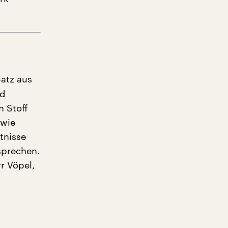
Satz aus
nd
 Stoff
 wie
tnisse
 sprechen.
r Vöpel,