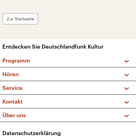
Zur Startseite
Entdecken Sie Deutschlandfunk Kultur
Programm
Vorschau und Rückschau
Hören
Sendungen und Podcasts
Livestream
Service
Musikliste
Frequenzen (UKW + DAB+)
FAQ
Kontakt
Kakadu – Das Kinderprogramm
Apps
Archiv
Hörerservice
Über uns
Newsletter
Social Media
Deutschlandradio
RSS
Datenschutzerklärung