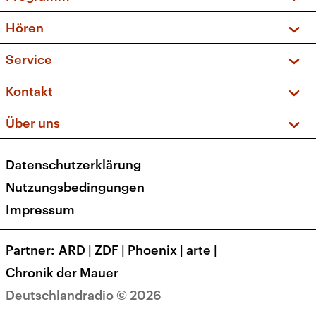
Vorschau und Rückschau
Hören
Sendungen und Podcasts
Livestream
Service
Musikliste
Frequenzen (UKW + DAB+)
FAQ
Kontakt
Kakadu – Das Kinderprogramm
Apps
Archiv
Hörerservice
Über uns
Newsletter
Social Media
Deutschlandradio
RSS
Datenschutzerklärung
Presse
Veranstaltungen
Nutzungsbedingungen
Karriere
Impressum
Transparenz
Korrekturen und Richtigstellungen
Partner
ARD
|
ZDF
|
Phoenix
|
arte
|
Barrierefreiheit
Chronik der Mauer
Deutschlandradio © 2026