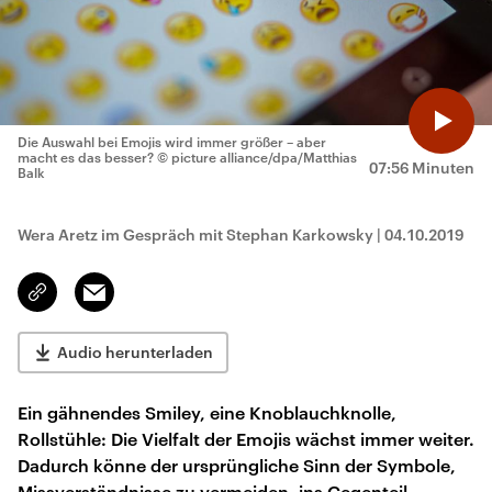
Die Auswahl bei Emojis wird immer größer – aber
macht es das besser?
© picture alliance/dpa/Matthias
07:56 Minuten
Balk
Wera Aretz im Gespräch mit Stephan Karkowsky
|
04.10.2019
Email
Link
kopieren/teilen
Audio herunterladen
Ein gähnendes Smiley, eine Knoblauchknolle,
Rollstühle: Die Vielfalt der Emojis wächst immer weiter.
Dadurch könne der ursprüngliche Sinn der Symbole,
Missverständnisse zu vermeiden, ins Gegenteil