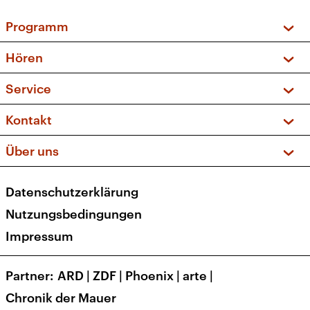
Programm
Vorschau und Rückschau
Hören
Sendungen und Podcasts
Livestream
Service
Musikliste
Frequenzen (UKW + DAB+)
FAQ
Kontakt
Kakadu – Das Kinderprogramm
Apps
Archiv
Hörerservice
Über uns
Newsletter
Social Media
Deutschlandradio
RSS
Datenschutzerklärung
Presse
Veranstaltungen
Nutzungsbedingungen
Karriere
Impressum
Transparenz
Korrekturen und Richtigstellungen
Partner
ARD
|
ZDF
|
Phoenix
|
arte
|
Barrierefreiheit
Chronik der Mauer