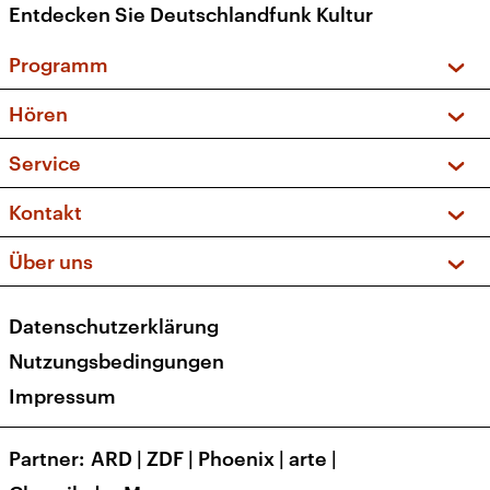
Entdecken Sie Deutschlandfunk Kultur
Programm
Vorschau und Rückschau
Hören
Sendungen und Podcasts
Livestream
Service
Musikliste
Frequenzen (UKW + DAB+)
FAQ
Kontakt
Kakadu – Das Kinderprogramm
Apps
Archiv
Hörerservice
Über uns
Newsletter
Social Media
Deutschlandradio
RSS
Datenschutzerklärung
Presse
Veranstaltungen
Nutzungsbedingungen
Karriere
Impressum
Transparenz
Korrekturen und Richtigstellungen
Partner
ARD
|
ZDF
|
Phoenix
|
arte
|
Barrierefreiheit