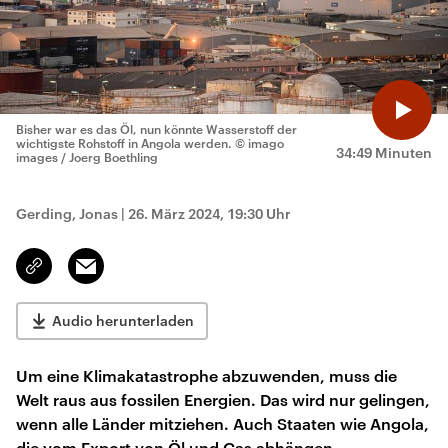
Bisher war es das Öl, nun könnte Wasserstoff der
wichtigste Rohstoff in Angola werden.
© imago
34:49 Minuten
images / Joerg Boethling
Gerding, Jonas
|
26. März 2024, 19:30 Uhr
Email
Link
kopieren/teilen
Audio herunterladen
Um eine Klimakatastrophe abzuwenden, muss die
Welt raus aus fossilen Energien. Das wird nur gelingen,
wenn alle Länder mitziehen. Auch Staaten wie Angola,
die vom Export von Öl und Gas abhängen.