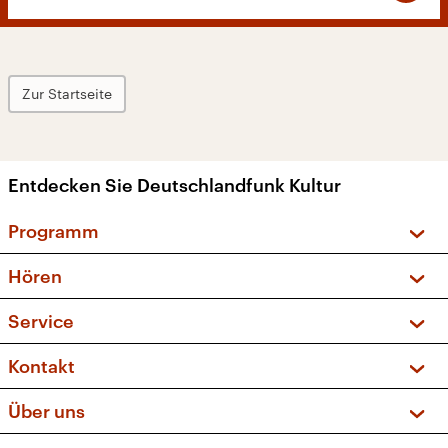
Zur Startseite
Entdecken Sie Deutschlandfunk Kultur
Programm
Vorschau und Rückschau
Hören
Sendungen und Podcasts
Livestream
Service
Musikliste
Frequenzen (UKW + DAB+)
FAQ
Kontakt
Kakadu – Das Kinderprogramm
Apps
Archiv
Hörerservice
Über uns
Newsletter
Social Media