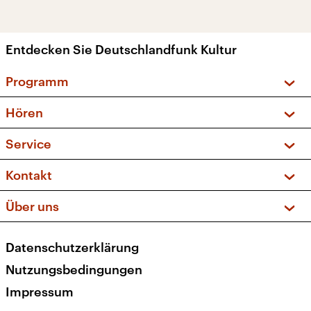
Entdecken Sie Deutschlandfunk Kultur
Programm
Vorschau und Rückschau
Hören
Sendungen und Podcasts
Livestream
Service
Musikliste
Frequenzen (UKW + DAB+)
FAQ
Kontakt
Kakadu – Das Kinderprogramm
Apps
Archiv
Hörerservice
Über uns
Newsletter
Social Media
Deutschlandradio
RSS
Datenschutzerklärung
Presse
Veranstaltungen
Nutzungsbedingungen
Karriere
Impressum
Transparenz