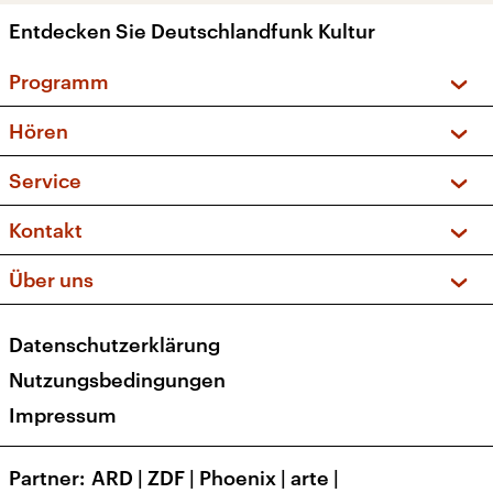
Entdecken Sie Deutschlandfunk Kultur
Programm
Vorschau und Rückschau
Hören
Sendungen und Podcasts
Livestream
Service
Musikliste
Frequenzen (UKW + DAB+)
FAQ
Kontakt
Kakadu – Das Kinderprogramm
Apps
Archiv
Hörerservice
Über uns
Newsletter
Social Media
Deutschlandradio
RSS
Datenschutzerklärung
Presse
Veranstaltungen
Nutzungsbedingungen
Karriere
Impressum
Transparenz
Korrekturen und Richtigstellungen
Partner
ARD
|
ZDF
|
Phoenix
|
arte
|