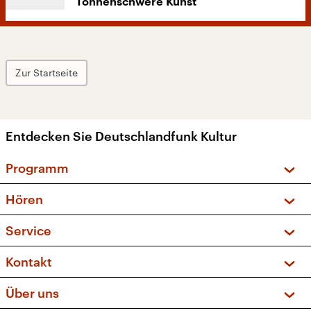
Tonnenschwere Kunst
Zur Startseite
Entdecken Sie Deutschlandfunk Kultur
Programm
Vorschau und Rückschau
Hören
Sendungen und Podcasts
Livestream
Service
Musikliste
Frequenzen (UKW + DAB+)
FAQ
Kontakt
Kakadu – Das Kinderprogramm
Apps
Archiv
Hörerservice
Über uns
Newsletter
Social Media