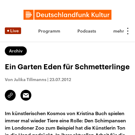
Live
Programm
Podcasts
Archiv
Ein Garten Eden für Schmetterlinge
Von Julika Tillmanns
|
23.07.2012
Email
Link
kopieren/teilen
Im künstlerischen Kosmos von Kristina Buch spielen
immer mal wieder Tiere eine Rolle: Den Schimpansen
im Londoner Zoo zum Beispiel hat die Künstlerin Ton
in die Hand gedrückt. In ihrer aktuellen Arbeit für die