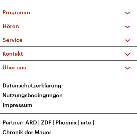
Programm
Vorschau und Rückschau
Hören
Sendungen und Podcasts
Livestream
Service
Musikliste
Frequenzen (UKW + DAB+)
FAQ
Kontakt
Kakadu – Das Kinderprogramm
Apps
Archiv
Hörerservice
Über uns
Newsletter
Social Media
Deutschlandradio
RSS
Datenschutzerklärung
Presse
Veranstaltungen
Nutzungsbedingungen
Karriere
Impressum
Transparenz
Korrekturen und Richtigstellungen
Partner
ARD
|
ZDF
|
Phoenix
|
arte
|
Barrierefreiheit
Chronik der Mauer