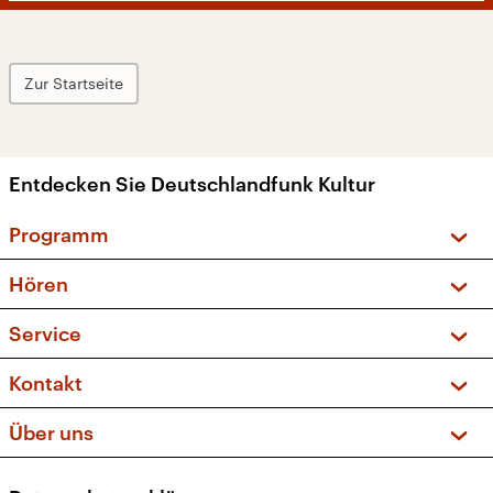
Zur Startseite
Entdecken Sie Deutschlandfunk Kultur
Programm
Vorschau und Rückschau
Hören
Sendungen und Podcasts
Livestream
Service
Musikliste
Frequenzen (UKW + DAB+)
FAQ
Kontakt
Kakadu – Das Kinderprogramm
Apps
Archiv
Hörerservice
Über uns
Newsletter
Social Media
Deutschlandradio
RSS