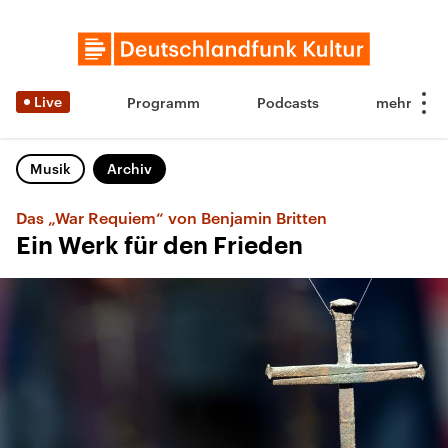
Live
Programm
Podcasts
Musik
Archiv
Das „War Requiem“ von Benjamin Britten
Ein Werk für den Frieden