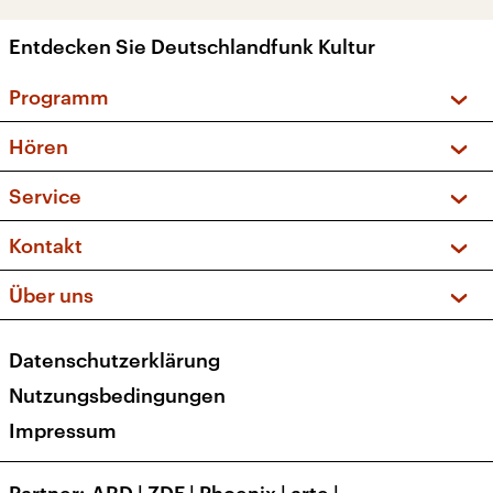
Entdecken Sie Deutschlandfunk Kultur
Programm
Vorschau und Rückschau
Hören
Sendungen und Podcasts
Livestream
Service
Musikliste
Frequenzen (UKW + DAB+)
FAQ
Kontakt
Kakadu – Das Kinderprogramm
Apps
Archiv
Hörerservice
Über uns
Newsletter
Social Media
Deutschlandradio
RSS
Datenschutzerklärung
Presse
Veranstaltungen
Nutzungsbedingungen
Karriere
Impressum
Transparenz
Korrekturen und Richtigstellungen