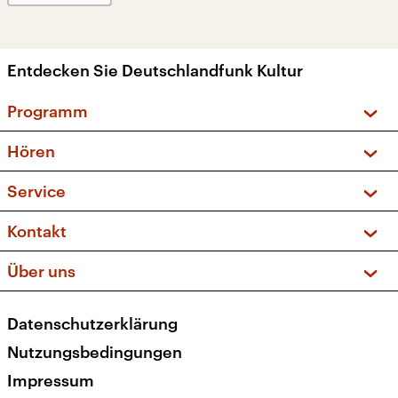
Entdecken Sie Deutschlandfunk Kultur
Programm
Vorschau und Rückschau
Hören
Sendungen und Podcasts
Livestream
Service
Musikliste
Frequenzen (UKW + DAB+)
FAQ
Kontakt
Kakadu – Das Kinderprogramm
Apps
Archiv
Hörerservice
Über uns
Newsletter
Social Media
Deutschlandradio
RSS
Datenschutzerklärung
Presse
Veranstaltungen
Nutzungsbedingungen
Karriere
Impressum
Transparenz