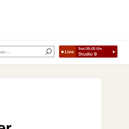
Seit
05:05
Uhr
Live
Studio 9
er