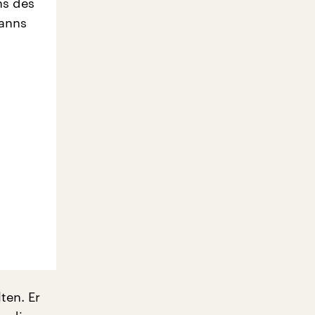
ns des
manns
ten. Er