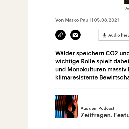
Un
Von Marko Pauli
|
05.08.2021
Link
Email
Audio her
kopieren/teilen
Wälder speichern CO2 und 
wichtige Rolle spielt dab
und Monokulturen massiv le
klimaresistente Bewirtsch
Aus dem Podcast
Zeitfragen. Feat