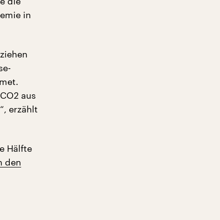
e die
emie in
 ziehen
se-
met.
g CO2 aus
, erzählt
e Hälfte
n den