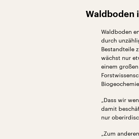
Waldboden i
Waldboden ent
durch unzähli
Bestandteile 
wächst nur et
einem großen 
Forstwissensc
Biogeochemie 
„Dass wir wen
damit beschäf
nur oberirdisc
„Zum anderen 