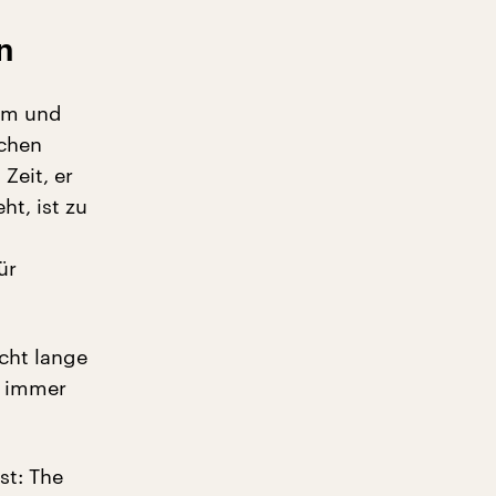
n
ihm und
schen
Zeit, er
ht, ist zu
ür
icht lange
r immer
st: The