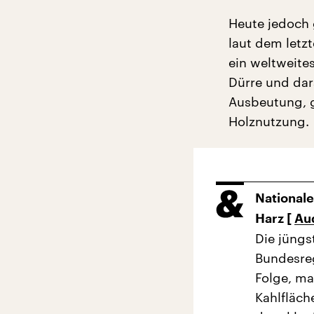
Heute jedoch 
laut dem letz
ein weltweite
Dürre und dar
Ausbeutung, g
Holznutzung.
Nationale
Harz [
Au
Die jüngs
Bundesreg
Folge, ma
Kahlfläch