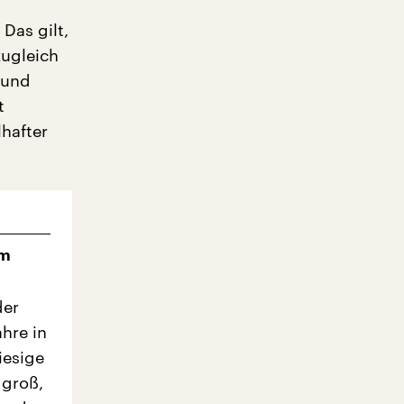
Das gilt,
zugleich
 und
t
hafter
em
der
hre in
iesige
 groß,