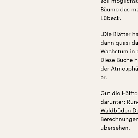
soll möglichs
Bäume das mac
Lübeck.
„Die Blätter h
dann quasi da
Wachstum in d
Diese Buche ha
der Atmosphär
er.
Gut die Hälfte
darunter:
Rund
Waldböden De
Berechnungen
übersehen.