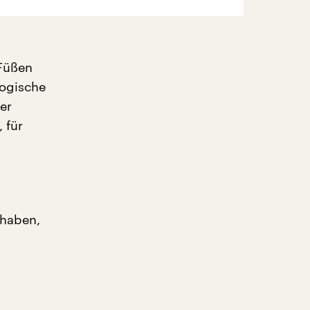
 Füßen
logische
er
 für
 haben,