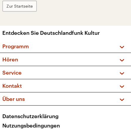
Zur Startseite
Entdecken Sie Deutschlandfunk Kultur
Programm
Vorschau und Rückschau
Hören
Sendungen und Podcasts
Livestream
Service
Musikliste
Frequenzen (UKW + DAB+)
FAQ
Kontakt
Kakadu – Das Kinderprogramm
Apps
Archiv
Hörerservice
Über uns
Newsletter
Social Media
Deutschlandradio
RSS
Datenschutzerklärung
Presse
Veranstaltungen
Nutzungsbedingungen
Karriere