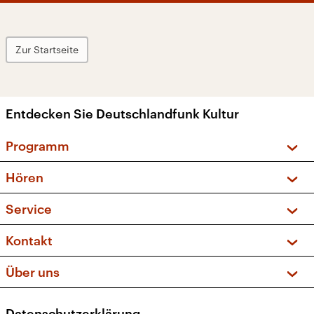
Zur Startseite
Entdecken Sie Deutschlandfunk Kultur
Programm
Vorschau und Rückschau
Hören
Sendungen und Podcasts
Livestream
Service
Musikliste
Frequenzen (UKW + DAB+)
FAQ
Kontakt
Kakadu – Das Kinderprogramm
Apps
Archiv
Hörerservice
Über uns
Newsletter
Social Media
Deutschlandradio
RSS
Datenschutzerklärung