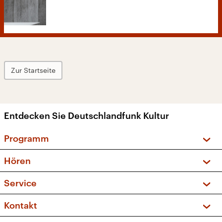
Zur Startseite
Entdecken Sie Deutschlandfunk Kultur
Programm
Vorschau und Rückschau
Hören
Sendungen und Podcasts
Livestream
Service
Musikliste
Frequenzen (UKW + DAB+)
FAQ
Kontakt
Kakadu – Das Kinderprogramm
Apps
Archiv