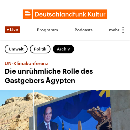
Live
Programm
Podcasts
Umwelt
Politik
Archiv
UN-Klimakonferenz
Die unrühmliche Rolle des
Gastgebers Ägypten