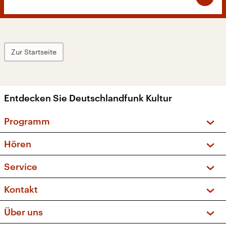
Zur Startseite
Entdecken Sie Deutschlandfunk Kultur
Programm
Vorschau und Rückschau
Hören
Sendungen und Podcasts
Livestream
Service
Musikliste
Frequenzen (UKW + DAB+)
FAQ
Kontakt
Kakadu – Das Kinderprogramm
Apps
Archiv
Hörerservice
Über uns
Newsletter
Social Media