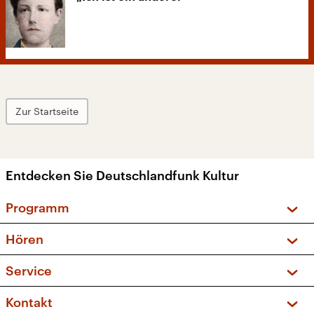
Zur Startseite
Entdecken Sie Deutschlandfunk Kultur
Programm
Vorschau und Rückschau
Hören
Sendungen und Podcasts
Livestream
Service
Musikliste
Frequenzen (UKW + DAB+)
FAQ
Kontakt
Kakadu – Das Kinderprogramm